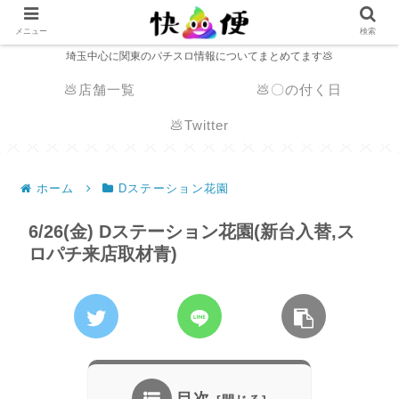
メニュー
検索
埼玉中心に関東のパチスロ情報についてまとめてます💩
💩店舗一覧
💩〇の付く日
💩Twitter
ホーム
Dステーション花園
6/26(金) Dステーション花園(新台入替,ス
ロパチ来店取材青)