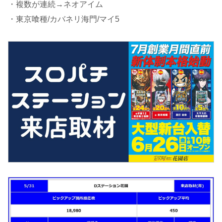
・複数が連続→ネオアイム
・東京喰種/カバネリ海門/マイ5