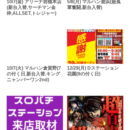
10/7(金) アリーナ岩槻本店
5/8(月) マルハン鹿浜(超孤
(新台入替,サーチマン金
軍奮闘,新台入替)
枠,ALLSET,トレジャー)
10/7(火) マルハン倉賀野(7
12/29(月) Dステーション
の付く日,新台入替,キング
花園(9の付く日)
ニャンバーワン2nd)