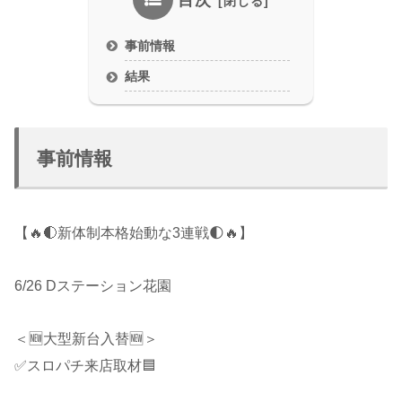
目次
事前情報
結果
事前情報
【🔥🌓新体制本格始動な3連戦🌓🔥】
6/26 Dステーション花園
＜🆕大型新台入替🆕＞
✅スロパチ来店取材🟦