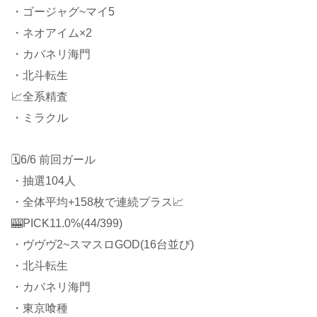
・ゴージャグ~マイ5
・ネオアイム×2
・カバネリ海門
・北斗転生
📈全系精査
・ミラクル
🗓6/6 前回ガール
・抽選104人
・全体平均+158枚で連続プラス📈
🎰PICK11.0%(44/399)
・ヴヴヴ2~スマスロGOD(16台並び)
・北斗転生
・カバネリ海門
・東京喰種