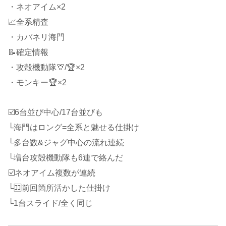
・ネオアイム×2
📈全系精査
・カバネリ海門
📝確定情報
・攻殻機動隊🦒/🏆×2
・モンキー🏆×2
☑️6台並び中心/17台並びも
└海門はロング=全系と魅せる仕掛け
└多台数&ジャグ中心の流れ連続
└増台攻殻機動隊も6連で絡んだ
☑️ネオアイム複数が連続
└🈁前回箇所活かした仕掛け
└1台スライド/全く同じ