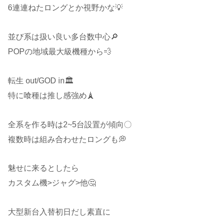
6連連ねたロングとか視野かな💡
並び系は扱い良い多台数中心🔎
POPの地域最大級機種から💨
転生 out/GOD in🏛️
特に喰種は推し感強め🗼
全系を作る時は2~5台設置が傾向〇
複数時は組み合わせたロングも💭
魅せに来るとしたら
カスタム機>ジャグ>他🤔
大型新台入替初日だし素直に