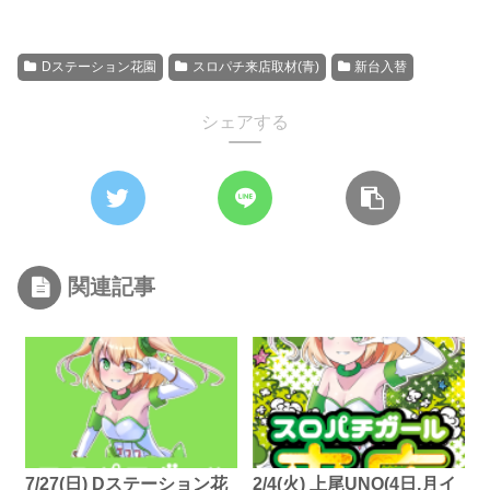
Dステーション花園
スロパチ来店取材(青)
新台入替
シェアする
関連記事
7/27(日) Dステーション花
2/4(火) 上尾UNO(4日,月イ