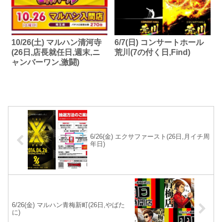
10/26(土) マルハン清河寺
6/7(日) コンサートホール
(26日,店長就任日,週末,ニ
荒川(7の付く日,Find)
ャンバーワン,激闘)
6/26(金) エクサファースト(26日,月イチ周
年日)
6/26(金) マルハン青梅新町(26日,やばた
に)