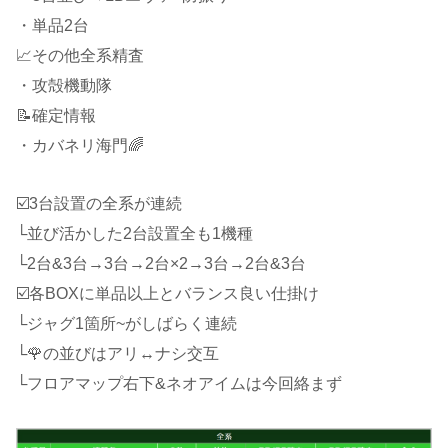
・単品2台
📈その他全系精査
・攻殻機動隊
📝確定情報
・カバネリ海門🌈
☑️3台設置の全系が連続
└並び活かした2台設置全も1機種
└2台&3台→3台→2台×2→3台→2台&3台
☑️各BOXに単品以上とバランス良い仕掛け
└ジャグ1箇所~がしばらく連続
└🌹の並びはアリ↔ナシ交互
└フロアマップ右下&ネオアイムは今回絡まず