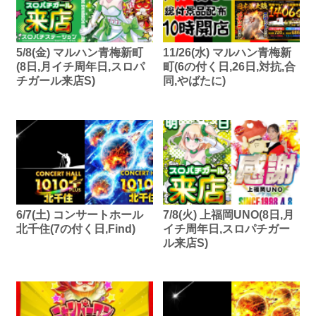
5/8(金) マルハン青梅新町
11/26(水) マルハン青梅新
(8日,月イチ周年日,スロパ
町(6の付く日,26日,対抗,合
チガール来店S)
同,やばたに)
6/7(土) コンサートホール
7/8(火) 上福岡UNO(8日,月
北千住(7の付く日,Find)
イチ周年日,スロパチガー
ル来店S)