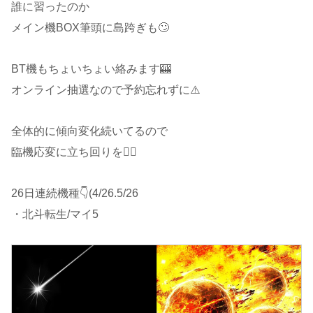
誰に習ったのか
メイン機BOX筆頭に島跨ぎも🙄
BT機もちょいちょい絡みます🎰
オンライン抽選なので予約忘れずに⚠️
全体的に傾向変化続いてるので
臨機応変に立ち回りを🙋‍♂️
26日連続機種👇(4/26.5/26
・北斗転生/マイ5