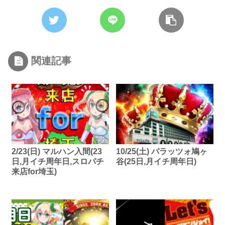
関連記事
2/23(日) マルハン入間(23
10/25(土) パラッツォ鳩ヶ
日,月イチ周年日,スロパチ
谷(25日,月イチ周年日)
来店for埼玉)