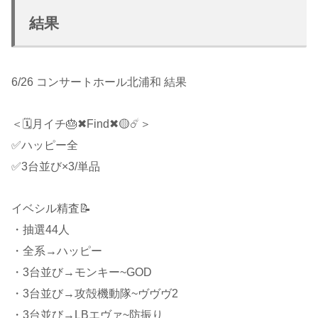
結果
6/26 コンサートホール北浦和 結果
＜🗓月イチ🎂✖Find✖🟡☄️＞
✅ハッピー全
✅3台並び×3/単品
イベシル精査📝
・抽選44人
・全系→ハッピー
・3台並び→モンキー~GOD
・3台並び→攻殻機動隊~ヴヴヴ2
・3台並び→LBエヴァ~防振り