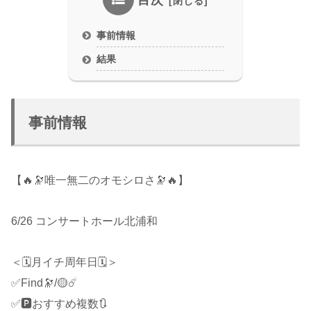
目次
事前情報
結果
事前情報
【🔥🔭唯一無二のオモシロさ🔭🔥】
6/26 コンサートホール北浦和
＜🗓月イチ周年日🗓＞
✅Find🔭/🟡☄️
✅🅿️おすすめ複数🔃