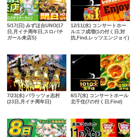
5/17(日) みずほ台UNO(17
12/11(水) コンサートホー
日,月イチ周年日,スロパチ
ルエフ成増(1の付く日,対
ガール来店S)
抗,Find,レッツエンジョイ)
7/23(水) パラッツォ志村
6/17(水) コンサートホール
(23日,月イチ周年日)
北千住(7の付く日,Find)