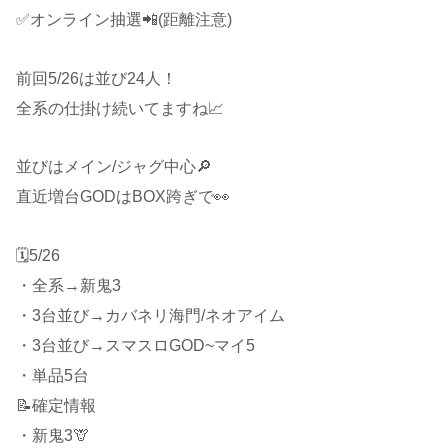
✅オンライン抽選📲(距離注意)
前回5/26は並び24人！
全系の仕掛け続いてますね📈
並びはメイン/ジャグ中心🔎
直近増台GODはBOX跨ぎで👀
🗓5/26
・全系→新鬼3
・3台並び→カバネリ海門/ネオアイム
・3台並び→スマスロGOD~マイ5
・単品5台
📝確定情報
・新鬼3🦒