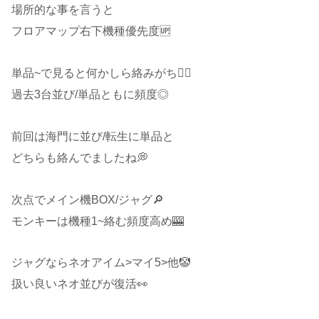
場所的な事を言うと
フロアマップ右下機種優先度🆙
単品~で見ると何かしら絡みがち🙆‍♂️
過去3台並び/単品ともに頻度◎
前回は海門に並び/転生に単品と
どちらも絡んでましたね💭
次点でメイン機BOX/ジャグ🔎
モンキーは機種1~絡む頻度高め🎰
ジャグならネオアイム>マイ5>他🤡
扱い良いネオ並びが復活👀