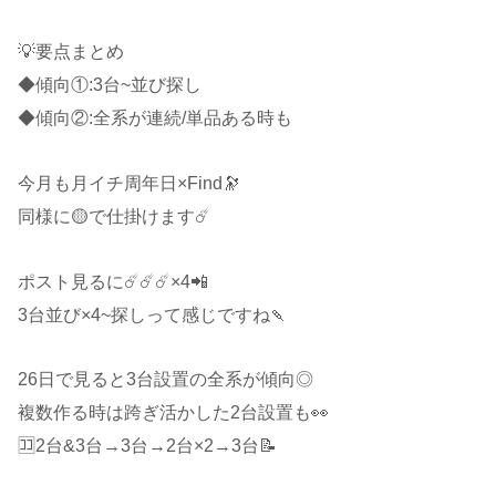
💡要点まとめ
◆傾向①:3台~並び探し
◆傾向②:全系が連続/単品ある時も
今月も月イチ周年日×Find🔭
同様に🟡で仕掛けます☄️
ポスト見るに☄️☄️☄️×4📲
3台並び×4~探しって感じですね🍡
26日で見ると3台設置の全系が傾向◎
複数作る時は跨ぎ活かした2台設置も👀
🈁2台&3台→3台→2台×2→3台📝