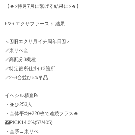
【🔥⚡特月7月に繋げる結果に⚡🔥】
6/26 エクサファースト 結果
＜🗓旧エクサ月イチ周年日🗓＞
✅東リベ全
✅高配分3機種
✅特定箇所仕掛け3箇所
✅2~3台並び×4/単品
イベシル精査📝
・並び253人
・全体平均+220枚で連続プラス🔥
🎰PICK14.0%(57/405)
・全系→東リベ