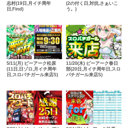
志村(19日,月イチ周年
(2の付く日,対抗,さぁいこ
日,Find)
う。)
5/11(月) ピーアーク松原
11/20(木) ピーアーク春日
(11日,日ゾロ,月イチ周年
部(20日,月イチ周年日,スロ
日,スロパチガール来店S)
パチガール来店S)