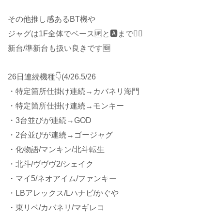
その他推し感あるBT機や
ジャグは1F全体でベース🆙と🅰️まで🙆‍♂️
新台/準新台も扱い良きです🆕
26日連続機種👇(4/26.5/26
・特定箇所仕掛け連続→カバネリ海門
・特定箇所仕掛け連続→モンキー
・3台並びが連続→GOD
・2台並びが連続→ゴージャグ
・化物語/マンキン/北斗転生
・北斗/ヴヴヴ2/シェイク
・マイ5/ネオアイム/ファンキー
・LBアレックス/Lハナビ/かぐや
・東リベ/カバネリ/マギレコ