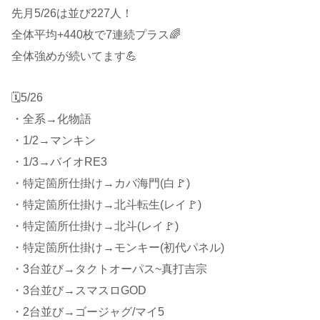
先月5/26は並び227人！
全体平均+440枚で7連続プラス🌈
全体強めが続いてます💪
🗓5/26
・全系→化物語
・1/2→マンキン
・1/3→バイオRE3
・特定箇所仕掛け→カバ海門(白🚩)
・特定箇所仕掛け→北斗転生(レイ🚩)
・特定箇所仕掛け→北斗(レイ🚩)
・特定箇所仕掛け→モンキー(初代パネル)
・3台並び→タクトオーパス~真打吉宗
・3台並び→スマスロGOD
・2台並び→ゴージャグ/マイ5