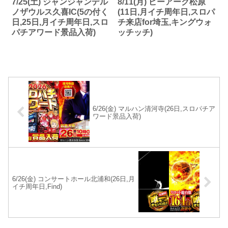
7/25(土) ジャンジャンデル
8/11(月) ピーアーク松原
ノザウルス久喜IC(5の付く
(11日,月イチ周年日,スロパ
日,25日,月イチ周年日,スロ
チ来店for埼玉,キングウォ
パチアワード景品入荷)
ッチッチ)
6/26(金) マルハン清河寺(26日,スロパチア
ワード景品入荷)
6/26(金) コンサートホール北浦和(26日,月
イチ周年日,Find)