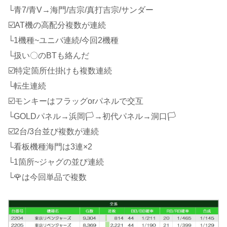
└青7/青V→海門/吉宗/真打吉宗/サンダー
☑️AT機の高配分複数が連続
└1機種~ユニバ連続/今回2機種
└扱い〇のBTも絡んだ
☑️特定箇所仕掛けも複数連続
└転生連続
☑️モンキーはフラッグorパネルで交互
└GOLDパネル→浜岡🏳→初代パネル→洞口🏳
☑️2台/3台並び複数が連続
└看板機種海門は3連×2
└1箇所~ジャグの並び連続
└🌹は今回単品で複数