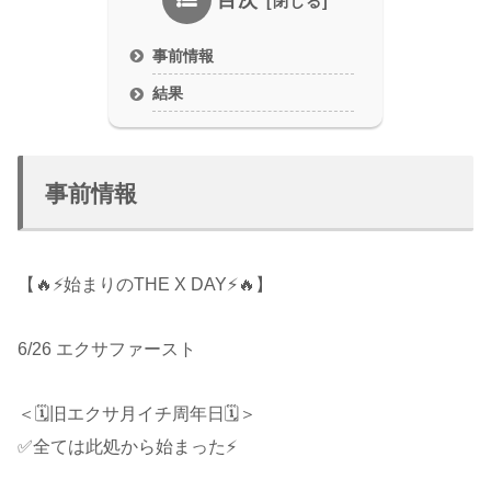
目次
事前情報
結果
事前情報
【🔥⚡始まりのTHE X DAY⚡🔥】
6/26 エクサファースト
＜🗓旧エクサ月イチ周年日🗓＞
✅全ては此処から始まった⚡