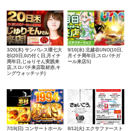
3/20(木) サンパレス環七大
9/10(水) 北越谷UNO(10日,
杉(20日,0の付く日,月イチ
月イチ周年日,スロパチガ
周年日,じゅりそん実践来
ール来店S)
店,スロパチ来店取材赤,キ
ングウォッチッチ)
7/19(日) コンサートホール
8/12(火) エクサファースト