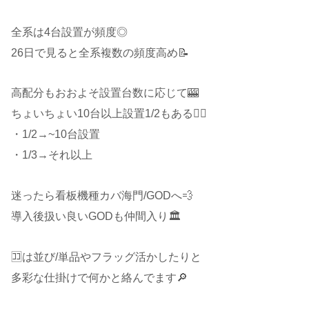
全系は4台設置が頻度◎
26日で見ると全系複数の頻度高め📝
高配分もおおよそ設置台数に応じて🎰
ちょいちょい10台以上設置1/2もある🙋‍♂️
・1/2→~10台設置
・1/3→それ以上
迷ったら看板機種カバ海門/GODへ💨
導入後扱い良いGODも仲間入り🏛️
🈁は並び/単品やフラッグ活かしたりと
多彩な仕掛けで何かと絡んでます🔎