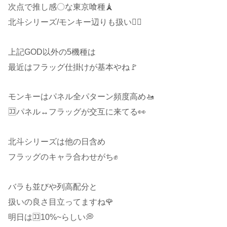
次点で推し感〇な東京喰種🗼
北斗シリーズ/モンキー辺りも扱い🙆‍♂️
上記GOD以外の5機種は
最近はフラッグ仕掛けが基本やね🚩
モンキーはパネル全パターン頻度高め🚤
🈁パネル↔フラッグが交互に来てる👀
北斗シリーズは他の日含め
フラッグのキャラ合わせがち✊
バラも並びや列高配分と
扱いの良さ目立ってますね🌹
明日は🈁10%~らしい💭