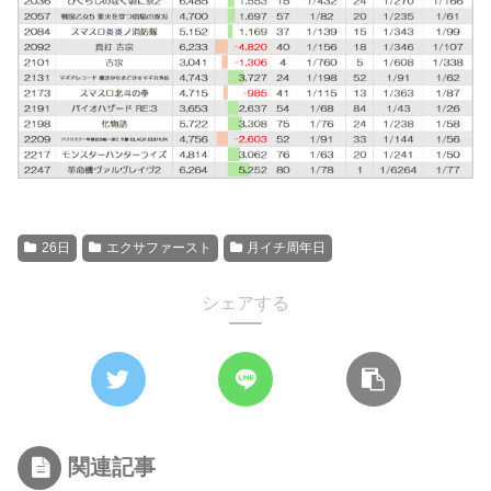
26日
エクサファースト
月イチ周年日
シェアする
関連記事