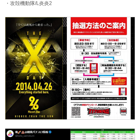
・攻殻機動隊/L炎炎2