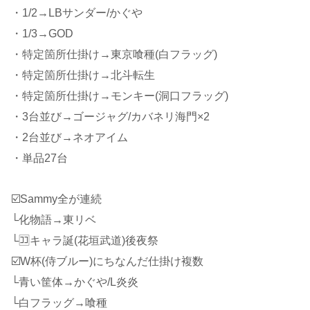
・1/2→LBサンダー/かぐや
・1/3→GOD
・特定箇所仕掛け→東京喰種(白フラッグ)
・特定箇所仕掛け→北斗転生
・特定箇所仕掛け→モンキー(洞口フラッグ)
・3台並び→ゴージャグ/カバネリ海門×2
・2台並び→ネオアイム
・単品27台
☑️Sammy全が連続
└化物語→東リベ
└🈁キャラ誕(花垣武道)後夜祭
☑️W杯(侍ブルー)にちなんだ仕掛け複数
└青い筐体→かぐや/L炎炎
└白フラッグ→喰種