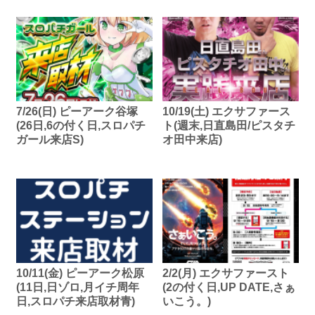
7/26(日) ピーアーク谷塚
10/19(土) エクサファース
(26日,6の付く日,スロパチ
ト(週末,日直島田/ピスタチ
ガール来店S)
オ田中来店)
10/11(金) ピーアーク松原
2/2(月) エクサファースト
(11日,日ゾロ,月イチ周年
(2の付く日,UP DATE,さぁ
日,スロパチ来店取材青)
いこう。)