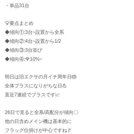
・単品31台
💡要点まとめ
◆傾向①:3台~設置から全系
◆傾向②:4台~設置から1/2
◆傾向③:3台並び
◆傾向④:🌹10%~
明日は旧エクサの月イチ周年日🎂
全体プラスになりがちな日💪
直近7連続でプラスです📈
26日で見ると全系/高配分が傾向〇
他の日含めメイン機は基本的に
フラッグ仕掛けが中心ですね🚩