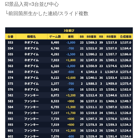
☑️景品入荷=3台並び中心
└前回箇所生かした連続/スライド複数