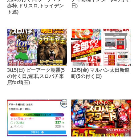
赤枠,ドリスロ,トライデン
日)
ト連)
3/15(日) ピーアーク朝霞(5
12/5(金) マルハン太田新道
の付く日,週末,スロパチ来
町(5の付く日)
店for埼玉)