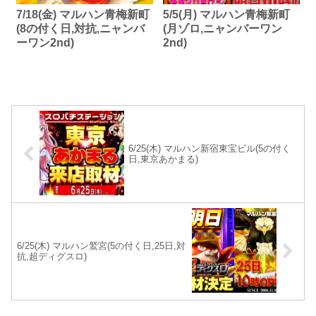
7/18(金) マルハン青梅新町
5/5(月) マルハン青梅新町
(8の付く日,対抗,ニャンバ
(月ゾロ,ニャンバーワン
ーワン2nd)
2nd)
6/25(木) マルハン新宿東宝ビル(5の付く
日,東京あかまる)
6/25(木) マルハン鷲宮(5の付く日,25日,対
抗,超ディグスロ)