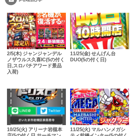
2/5(木) ジャンジャンデル
11/25(金) せんげん台
ノザウルス久喜IC(5の付く
DUO(5の付く日)
日,スロパチアワード景品
入荷)
10/25(火) アリーナ岩槻本
11/25(火) マルハンメガシ
店(5の付く日,サーチマン
ティ前橋インター(5の付く