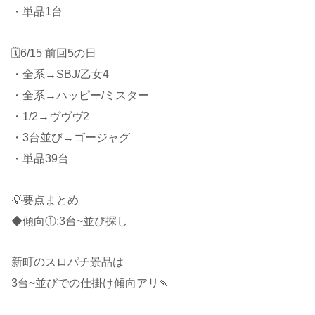
・単品1台
🗓6/15 前回5の日
・全系→SBJ/乙女4
・全系→ハッピー/ミスター
・1/2→ヴヴヴ2
・3台並び→ゴージャグ
・単品39台
💡要点まとめ
◆傾向①:3台~並び探し
新町のスロパチ景品は
3台~並びでの仕掛け傾向アリ🍡