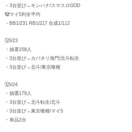
・3台並び→キンハナ/スマスロGOD
🤡マイ5列全平均
・BB1/231 RB1/217 合成1/112
🗓5/23
・抽選158人
・3台並び→カバネリ海門/北斗転生
・3台並び→北斗/東京喰種
🗓5/24
・抽選179人
・3台並び→北斗転生/北斗
・3台並び→東京喰種/マイ5
・単品2台