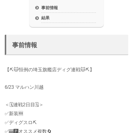
事前情報
結果
事前情報
【⛏🐱恒例の埼玉旗艦店ディグ連戦🐱⛏】
6/23 マルハン川越
＜🗓連戦2日目🗓＞
✅新装🆕
✅ディグスロ⛏
✅🎰🅿️オススメ複数🔄