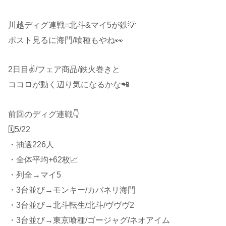
川越ディグ連戦=北斗&マイ5が鉄💡
ポスト見るに海門/喰種もやね👀
2日目✌/フェア商品/鉄火巻きと
ココロが動く辺り気になるかな📲
前回のディグ連戦👇
🗓5/22
・抽選226人
・全体平均+62枚📈
・列全→マイ5
・3台並び→モンキー/カバネリ海門
・3台並び→北斗転生/北斗/ヴヴヴ2
・3台並び→東京喰種/ゴージャグ/ネオアイム