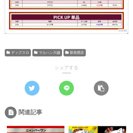
ディグスロ
マルハン川越
新装開店
シェアする
関連記事