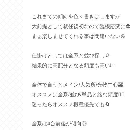
これまでの傾向を色々書きはしますが
大前提として就任後初なので臨機応変に
まぁ楽しませてくれる事は間違いない💪
仕掛けとしては全系と並び探し🔎
結果的に高配分となる頻度も高い📈
全体で言うとメイン/人気所/光物中心🎰
オススメは全系/並び/単品と絡む頻度🙆‍♂️
迷ったらオススメ機種優先でも🔄
全系は4台前後が傾向◎