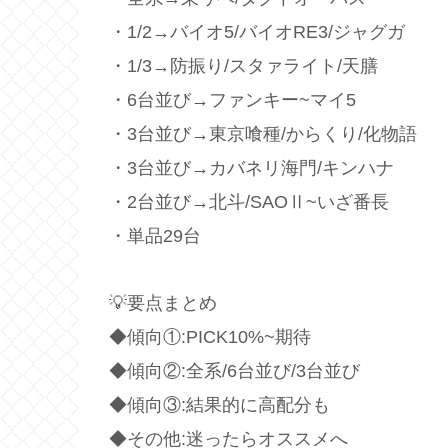
・1/2→バイオ5/バイオRE3/ジャグガ
・1/3→防振り/スタァライト/天膳
・6台並び→ファンキー~マイ5
・3台並び→東京喰種/からくり/化物語
・3台並び→カバネリ海門/キンハナ
・2台並び→北斗/SAOⅡ~いざ番長
・単品29台
💡要点まとめ
◆傾向①:PICK10%~期待
◆傾向②:全系/6台並び/3台並び
◆傾向③:結果的に高配分も
◆その他:迷ったらオススメへ