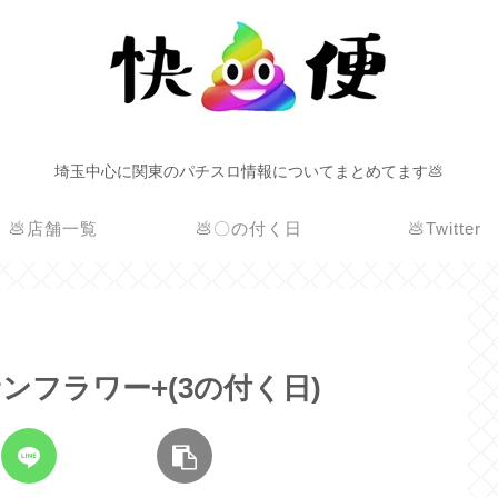
埼玉中心に関東のパチスロ情報についてまとめてます💩
💩店舗一覧
💩〇の付く日
💩Twitter
サンフラワー+(3の付く日)