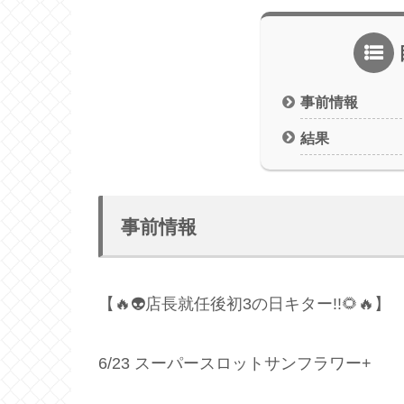
事前情報
結果
事前情報
【🔥👽店長就任後初3の日キター!!🌻🔥】
6/23 スーパースロットサンフラワー+