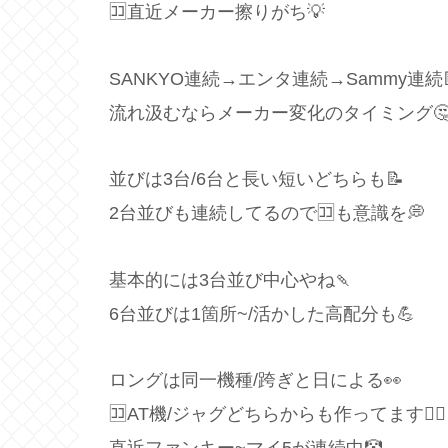
🈁直近メーカー擦りがち💡
SANKYO連続→エンタ連続→Sammy連続
流れ汲むならメーカー変化のタイミング
並びは3台/6台と長い短いどちらも📝
2台並びも連続してるので🈁も意識を💭
基本的には3台並び中心やね🍡
6台並びは1箇所~/活かした高配分も💪
ロングは同一機種/跨ぎと日による👀
🈁AT機/ジャグどちらからも作ってます🙋‍♂️
直近ファンキー~マイ5が連続中🤡