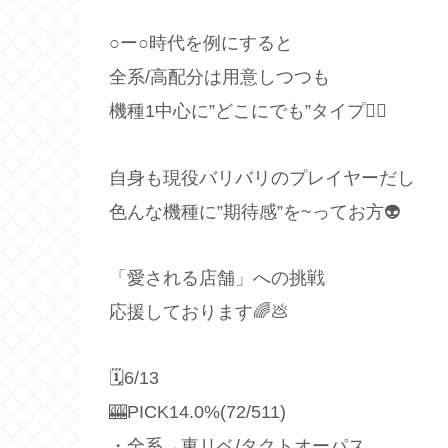
○ー○時代を例にすると
全系/高配分は用意しつつも
機種1中心に”どこにでも”タイプ🙋‍♂️
自身も現役バリバリのプレイヤーだし
色んな機種に”期待感”を~ってお方👽
「愛される店舗」への挑戦
応援しております🌈💩
🗓6/13
🎰PICK14.0%(72/511)
・全系→東リベ/タクトオーパス