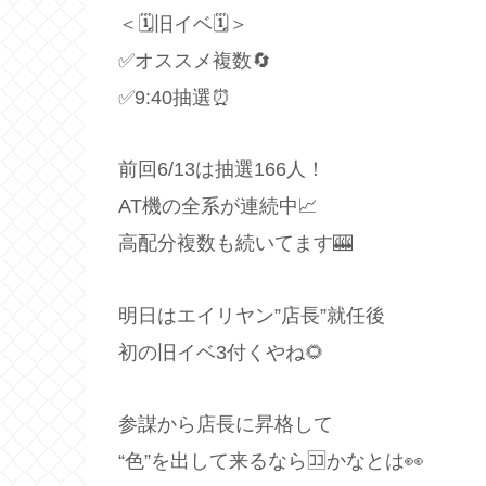
＜🗓旧イベ🗓＞
✅オススメ複数🔄
✅9:40抽選⏰
前回6/13は抽選166人！
AT機の全系が連続中📈
高配分複数も続いてます🎰
明日はエイリヤン”店長”就任後
初の旧イベ3付くやね🌻
参謀から店長に昇格して
“色”を出して来るなら🈁かなとは👀