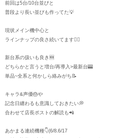
前回は5台/10台並びと
普段より長い並びも作ってた💡
現状メイン機中心と
ラインナップの良さ続いてます🙆‍♂️
新台系の扱いも良き🆕
どちらかと言うと増台/再導入>最新台🎰
単品~全系と何かしら絡みがち📝
キャラ&声優🎂や
記念日纏わるも意識しておきたい💭
合わせて店長ポストの解読も📲
あかまる連続機種👇(6/8.6/17