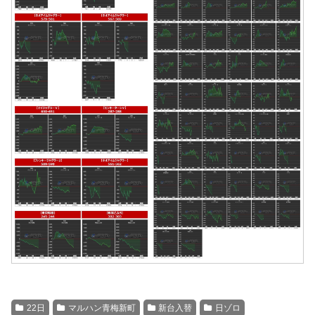
22日
マルハン青梅新町
新台入替
日ゾロ