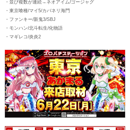
・並び複数が連続→ネオアイム/ゴージャグ
・東京喰種/マイ5/カバネリ海門
・ファンキー/新鬼3/SBJ
・モンハン/北斗転生/化物語
・マギレコ/炎炎2