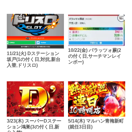
10/22(金) パラッツォ蕨(2
11/21(火) Dステーション
の付く日,サーチマンレイ
坂戸(1の付く日,対抗,新台
ンボー)
入替,ドリスロ)
3/23(木) スーパーDステー
5/14(木) マルハン青梅新町
ション鴻巣(3の付く日,新
(就任3日目)