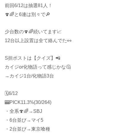
前回6/12は抽選81人！
🍄🌈と6連は別々で🔎
少台数の🍄🌈続いてます📈
12台以上設置は全て絡んでた👀
S担ポストは【クイズ】📲
カイジor化物語って感じかな🤔
→カイジ1台/化物語3台
🗓6/12
🎰PICK11.3%(30/264)
・全系🍄🌈→SBJ
・6台並び→マイ5
・2台並び→東京喰種