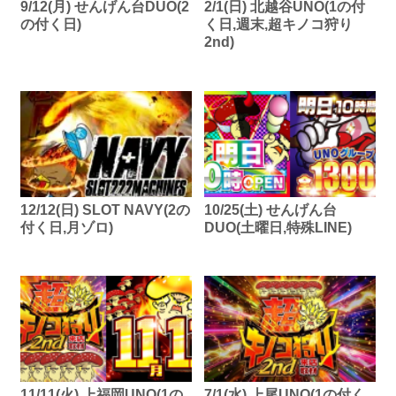
9/12(月) せんげん台DUO(2
2/1(日) 北越谷UNO(1の付
の付く日)
く日,週末,超キノコ狩り
2nd)
12/12(日) SLOT NAVY(2の
10/25(土) せんげん台
付く日,月ゾロ)
DUO(土曜日,特殊LINE)
11/11(火) 上福岡UNO(1の
7/1(水) 上尾UNO(1の付く