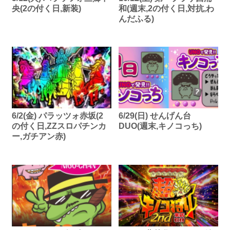
央(2の付く日,新装)
和(週末,2の付く日,対抗,わ
んだふる)
6/2(金) パラッツォ赤坂(2
6/29(日) せんげん台
の付く日,ZZスロパチンカ
DUO(週末,キノコっち)
ー,ガチアン赤)