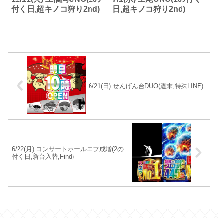
付く日,超キノコ狩り2nd)
日,超キノコ狩り2nd)
6/21(日) せんげん台DUO(週末,特殊LINE)
6/22(月) コンサートホールエフ成増(2の
付く日,新台入替,Find)