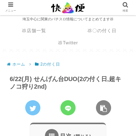
メニュー
検索
埼玉中心に関東のパチスロ情報についてまとめてます💩
💩店舗一覧
💩〇の付く日
💩Twitter
ホーム
2の付く日
6/22(月) せんげん台DUO(2の付く日,超キ
ノコ狩り2nd)