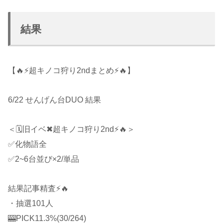
結果
【🔥⚡超キノコ狩り2ndまとめ⚡🔥】
6/22 せんげん台DUO 結果
＜🗓旧イベ✖超キノコ狩り2nd⚡🔥＞
✅化物語全
✅2~6台並び×2/単品
結果記事精査⚡🔥
・抽選101人
🎰PICK11.3%(30/264)