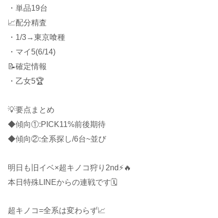
・単品19台
📈配分精査
・1/3→東京喰種
・マイ5(6/14)
📝確定情報
・乙女5🏆
💡要点まとめ
◆傾向①:PICK11%前後期待
◆傾向②:全系探し/6台~並び
明日も旧イベ×超キノコ狩り2nd⚡🔥
本日特殊LINEからの連戦です🗓
超キノコ=全系は変わらず📈