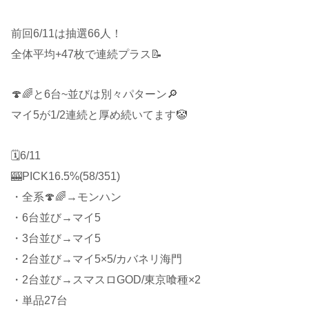
前回6/11は抽選66人！
全体平均+47枚で連続プラス📝
🍄🌈と6台~並びは別々パターン🔎
マイ5が1/2連続と厚め続いてます🤡
🗓6/11
🎰PICK16.5%(58/351)
・全系🍄🌈→モンハン
・6台並び→マイ5
・3台並び→マイ5
・2台並び→マイ5×5/カバネリ海門
・2台並び→スマスロGOD/東京喰種×2
・単品27台