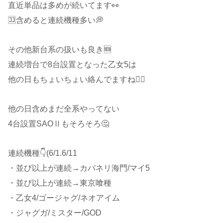
直近単品は多めが続いてます👀
🈁含めると連続機種多い💭
その他新台系の扱いも良き🆕
連続増台で8台設置となった乙女5は
他の日もちょいちょい絡んでますね🙆‍♂️
他の日含めまだ全系やってない
4台設置SAOⅡもそろそろ🤔
連続機種👇(6/1.6/11
・並び以上が連続→カバネリ海門/マイ5
・並び以上が連続→東京喰種
・乙女4/ゴージャグ/ネオアイム
・ジャグガ/ミスター/GOD