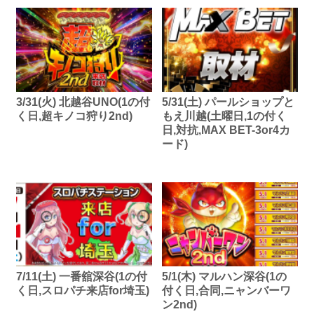
3/31(火) 北越谷UNO(1の付
5/31(土) パールショップと
く日,超キノコ狩り2nd)
もえ川越(土曜日,1の付く
日,対抗,MAX BET-3or4カ
ード)
7/11(土) 一番舘深谷(1の付
5/1(木) マルハン深谷(1の
く日,スロパチ来店for埼玉)
付く日,合同,ニャンバーワ
ン2nd)