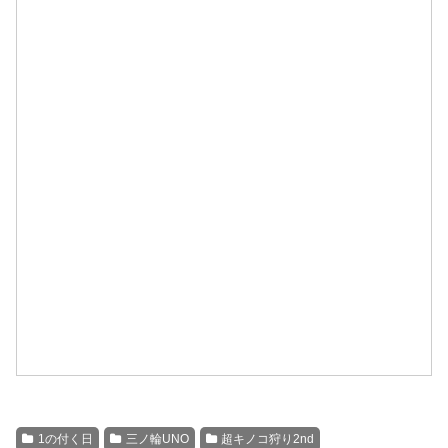
1の付く日
三ノ輪UNO
超キノコ狩り2nd