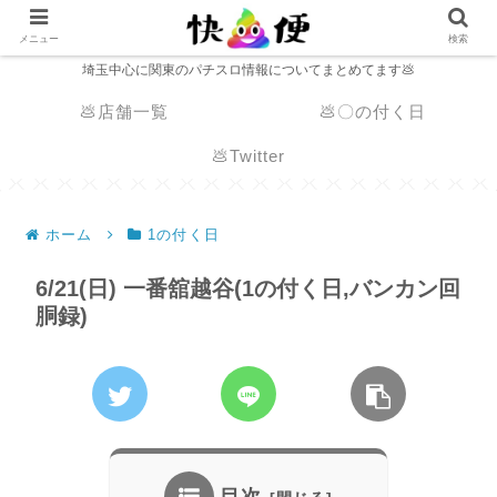
メニュー
検索
埼玉中心に関東のパチスロ情報についてまとめてます💩
💩店舗一覧
💩〇の付く日
💩Twitter
ホーム
1の付く日
6/21(日) 一番舘越谷(1の付く日,バンカン回
胴録)