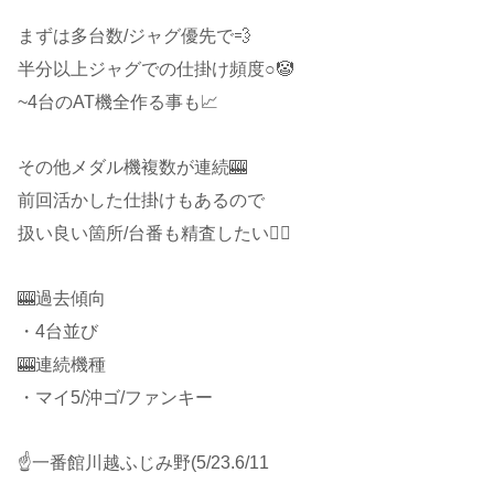
まずは多台数/ジャグ優先で💨
半分以上ジャグでの仕掛け頻度○🤡
~4台のAT機全作る事も📈
その他メダル機複数が連続🎰
前回活かした仕掛けもあるので
扱い良い箇所/台番も精査したい🙋‍♂️
🎰過去傾向
・4台並び
🎰連続機種
・マイ5/沖ゴ/ファンキー
☝️一番館川越ふじみ野(5/23.6/11