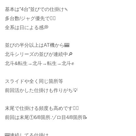
基本は”4台”並びでの仕掛け🍡
多台数/ジャグ優先で🙆‍♂️
全系は日による感💭
並びの半分以上はAT機から🎰
北斗シリーズの並びが連続中🔎
北斗&転生→北斗→転生→北斗✊
スライドや全く同じ箇所等
前回活かした仕掛けも作りがち💡
末尾で仕掛ける頻度も高めです🙋‍♂️
前回は末尾①6/8箇所.ゾロ目4/8箇所📝
🎰連続してる仕掛け