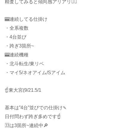
精査してみると傾向感アリアリ🙆‍♂️
🎰連続してる仕掛け
・全系複数
・4台並び
・跨ぎ3箇所~
🎰連続機種
・北斗転生/東リベ
・マイ5/ネオアイム/Sアイム
☝️東大宮(9/21.5/1
基本は”4台”並びでの仕掛け🍡
日付問わず跨ぎ多めです☝️
🈁は3箇所~連続中🔎