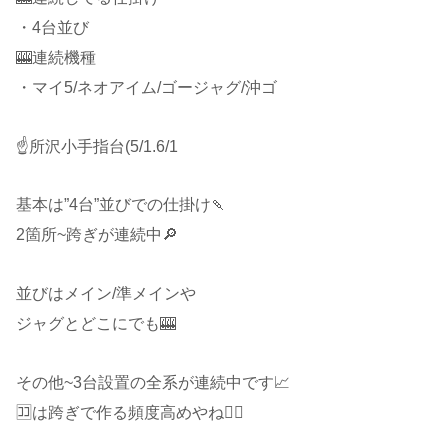
・4台並び
🎰連続機種
・マイ5/ネオアイム/ゴージャグ/沖ゴ
☝️所沢小手指台(5/1.6/1
基本は”4台”並びでの仕掛け🍡
2箇所~跨ぎが連続中🔎
並びはメイン/準メインや
ジャグとどこにでも🎰
その他~3台設置の全系が連続中です📈
🈁は跨ぎで作る頻度高めやね🙆‍♂️