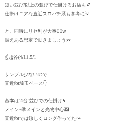
短い並び/以上の並びで仕掛けるお店も🔎
仕掛けニアな直近スロパチ系も参考に💡
と、同時にリセ判が大事🙋‍♂️w
据えある想定で動きましょう💭
☝️越谷(4/11.5/1
サンプル少ないので
直近for埼玉ベース👇
基本は”4台”並びでの仕掛け🍡
メイン~準メインと光物中心🎰
直近forでは珍しくロング作ってた👀