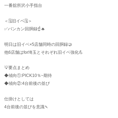
一番舘所沢小手指台
＜🗓旧イベ🗓＞
✅バンカン回胴録☝️🔥
明日は旧イベ×5店舗同時の回胴録🤝
他6店舗はfor埼玉とそれぞれ旧イベ強化💪
💡要点まとめ
◆傾向①:PICK10％~期待
◆傾向②:4台前後の並び
仕掛けとしては
4台前後の並びを意識🍡