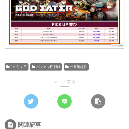
1の付く日
バンカン回胴録
一番舘越谷
シェアする
関連記事