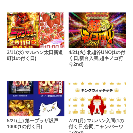
2/11(水) マルハン太田新道
4/21(火) 北越谷UNO(1の付
町(1の付く日)
く日,新台入替,超キノコ狩
り2nd)
5/21(土) 第一プラザ坂戸
7/21(月) マルハン入間(1の
1000(1の付く日)
付く日,合同,ニャンバーワ
ン2nd)