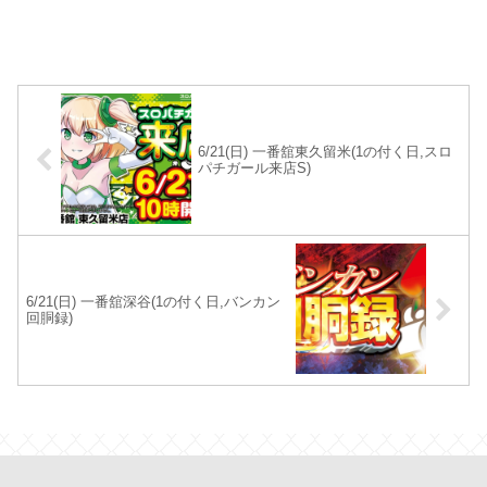
6/21(日) 一番舘東久留米(1の付く日,スロ
パチガール来店S)
6/21(日) 一番舘深谷(1の付く日,バンカン
回胴録)