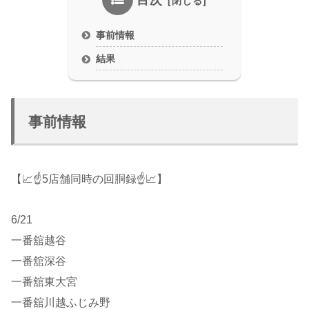
目次
事前情報
結果
事前情報
【📈☝️5店舗同時の回胴録☝️📈】
6/21
一番舘越谷
一番舘深谷
一番舘東大宮
一番舘川越ふじみ野