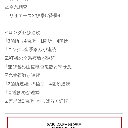
📈全系精査
・リオエース2/鉄拳6/番長4
☑️ロング並び連続
└3箇所→4箇所→1箇所→4箇所
└ロング=全系絡みが連続
☑️AT機の全系複数が連続
└並び含め山佐機種複数と寄せ風
☑️光物複数が連続
└2箇所連続→5箇所→4箇所連続
└直近多めが連続
☑️跨ぎは2箇所~がしばらく連続