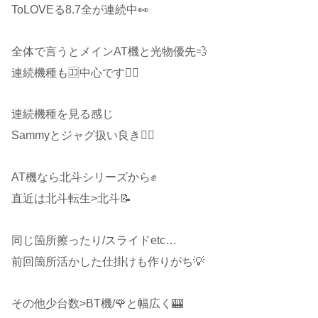
ToLOVEる8.7全が連続中👀
全体で言うとメインAT機と光物優先💨
連続機種も🈁中心です🙋‍♂️
連続機種を見る感じ
Sammyとジャグ扱い良き🙆‍♂️
AT機なら北斗シリーズから✊
直近は北斗転生>北斗📝
同じ箇所擦ったり/スライドetc…
前回箇所活かした仕掛けも作りがち💡
その他少台数>BT機/🌹と幅広く🎰