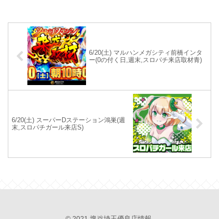
6/20(土) マルハンメガシティ前橋インタ
ー(0の付く日,週末,スロパチ来店取材青)
6/20(土) スーパーDステーション鴻巣(週
末,スロパチガール来店S)
© 2021 塊💩埼玉優良店情報.