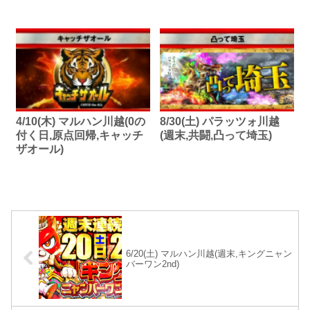
4/10(木) マルハン川越(0の
8/30(土) パラッツォ川越
付く日,原点回帰,キャッチ
(週末,共闘,凸って埼玉)
ザオール)
6/20(土) マルハン川越(週末,キングニャン
バーワン2nd)