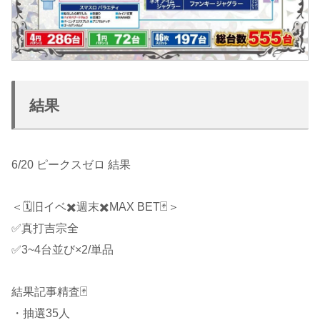
結果
6/20 ピークスゼロ 結果
＜🗓旧イベ✖️週末✖️MAX BET🃏＞
✅真打吉宗全
✅3~4台並び×2/単品
結果記事精査🃏
・抽選35人