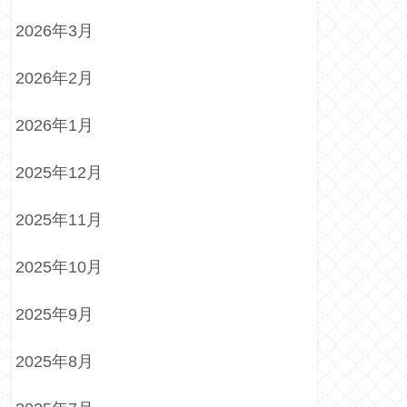
2026年3月
2026年2月
2026年1月
2025年12月
2025年11月
2025年10月
2025年9月
2025年8月