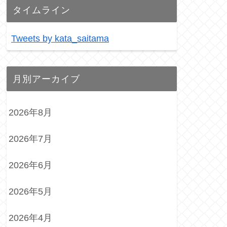
タイムライン
Tweets by kata_saitama
月別アーカイブ
2026年8月
2026年7月
2026年6月
2026年5月
2026年4月