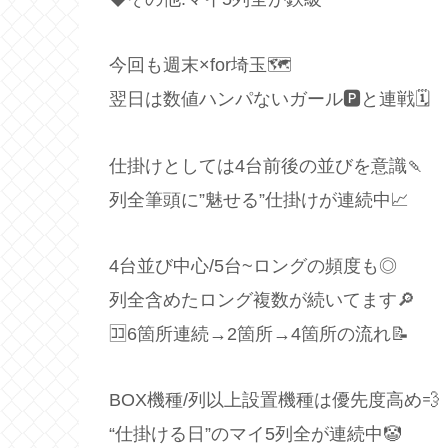
今回も週末×for埼玉🗺
翌日は数値ハンパないガール🅿️と連戦🗓
仕掛けとしては4台前後の並びを意識🍡
列全筆頭に”魅せる”仕掛けが連続中📈
4台並び中心/5台~ロングの頻度も◎
列全含めたロング複数が続いてます🔎
🈁6箇所連続→2箇所→4箇所の流れ📝
BOX機種/列以上設置機種は優先度高め💨
“仕掛ける日”のマイ5列全が連続中🤡