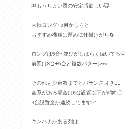
🈁もうちょい質の安定感欲しい😇
大抵ロング+α何かしらと
おすすめ機種は厚めに仕掛けがち🔄
ロングは5台~並びがしばらく続いてる💡
前回は8台+5台と複数パターン👀
その他も少台数までとバランス良き🙆‍♂️
全系がある場合は6台設置以下が傾向〇
3台設置全が連続してます📈
キンハナがある列は