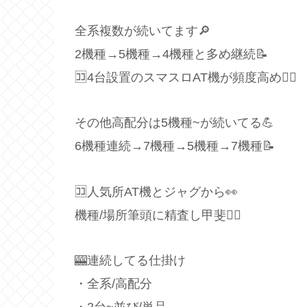
全系複数が続いてます🔎
2機種→5機種→4機種と多め継続📝
🈁4台設置のスマスロAT機が頻度高め🙋‍♂️
その他高配分は5機種~が続いてる💪
6機種連続→7機種→5機種→7機種📝
🈁人気所AT機とジャグから👀
機種/場所筆頭に精査し甲斐🙆‍♂️
🎰連続してる仕掛け
・全系/高配分
・2台~並び/単品