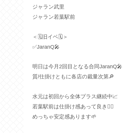
ジャラン武里
ジャラン若葉駅前
＜🗓旧イベ🗓＞
✅JaranQ🎤
明日は今月2回目となる合同JaranQ🎤
質/仕掛けともに各店の裁量次第🔎
水元は初回から全体プラス継続中📈
若葉駅前は仕掛け感あって良き🙆‍♂️
めっちゃ安定感あります🌱