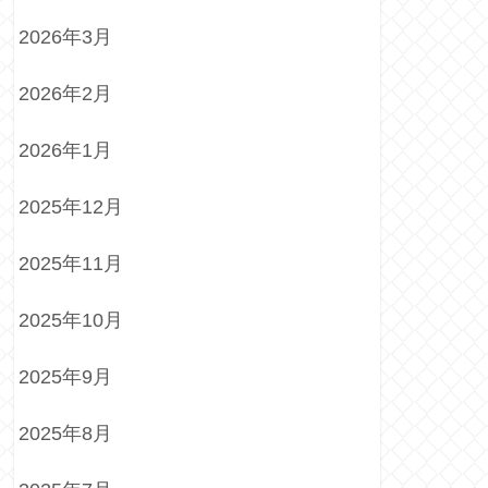
2026年3月
2026年2月
2026年1月
2025年12月
2025年11月
2025年10月
2025年9月
2025年8月