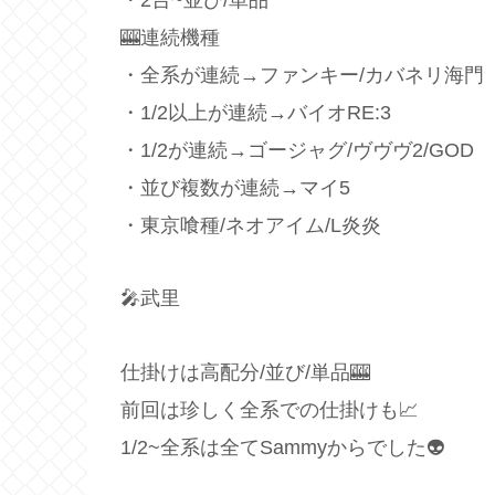
🎰連続機種
・全系が連続→ファンキー/カバネリ海門
・1/2以上が連続→バイオRE:3
・1/2が連続→ゴージャグ/ヴヴヴ2/GOD
・並び複数が連続→マイ5
・東京喰種/ネオアイム/L炎炎
🎤武里
仕掛けは高配分/並び/単品🎰
前回は珍しく全系での仕掛けも📈
1/2~全系は全てSammyからでした👽