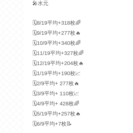
🎤水元
🗓️8/19平均+318枚🌈
🗓️9/19平均+277枚🔥
🗓️10/9平均+340枚🌈
🗓️11/19平均+327枚🌈
🗓️12/19平均+204枚🔥
🗓️1/19平均+190枚📈
🗓️2/9平均+ 277枚🔥
🗓️3/9平均+ 110枚📈
🗓️4/9平均+ 428枚🌈
🗓5/19平均+257枚🔥
🗓6/9平均+7枚📝