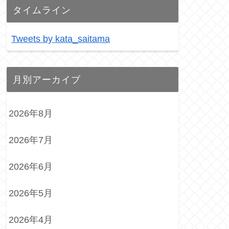
タイムライン
Tweets by kata_saitama
月別アーカイブ
2026年8月
2026年7月
2026年6月
2026年5月
2026年4月