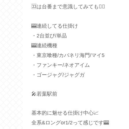
🈁は台番まで意識してみても🙋‍♂️
🎰連続してる仕掛け
・2台並び/単品
🎰連続機種
・東京喰種/カバネリ海門/マイ5
・ファンキー/ネオアイム
・ゴージャグ/ジャグガ
🎤若葉駅前
基本的に魅せる仕掛け中心📈
全系&ロングor1/2って感じです🎰