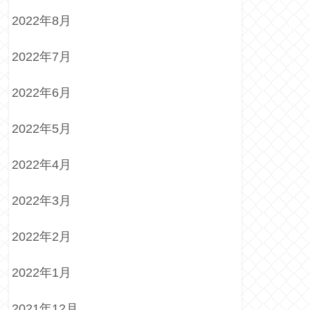
2022年8月
2022年7月
2022年6月
2022年5月
2022年4月
2022年3月
2022年2月
2022年1月
2021年12月