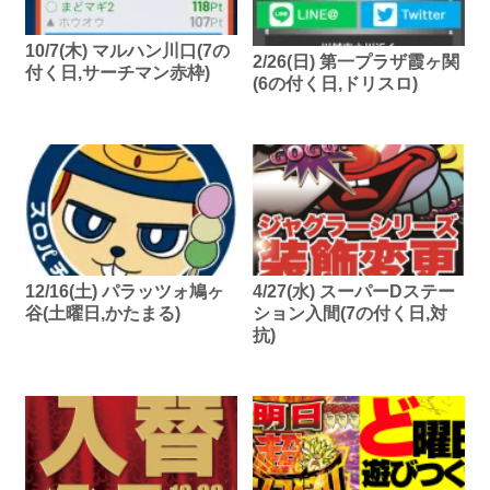
10/7(木) マルハン川口(7の
2/26(日) 第一プラザ霞ヶ関
付く日,サーチマン赤枠)
(6の付く日,ドリスロ)
12/16(土) パラッツォ鳩ヶ
4/27(水) スーパーDステー
谷(土曜日,かたまる)
ション入間(7の付く日,対
抗)