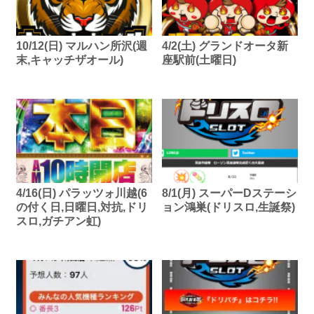
10/12(日) マルハン所沢(週
4/2(土) グランドオータ新
末,キャッチザオール)
座駅前(土曜日)
4/16(日) パラッツォ川越(6
8/1(月) スーパーDステーシ
の付く日,日曜日,対抗,ドリ
ョン鴻巣(ドリスロ,生誕祭)
スロ,ガチアン虹)