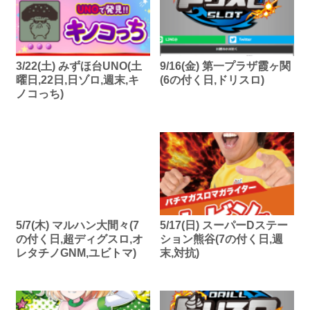
3/22(土) みずほ台UNO(土
9/16(金) 第一プラザ霞ヶ関
曜日,22日,日ゾロ,週末,キ
(6の付く日,ドリスロ)
ノコっち)
5/7(木) マルハン大間々(7
5/17(日) スーパーDステー
の付く日,超ディグスロ,オ
ション熊谷(7の付く日,週
レタチノGNM,ユビトマ)
末,対抗)