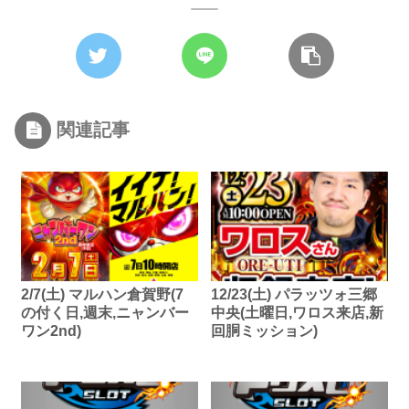
関連記事
2/7(土) マルハン倉賀野(7
12/23(土) パラッツォ三郷
の付く日,週末,ニャンバー
中央(土曜日,ワロス来店,新
ワン2nd)
回胴ミッション)