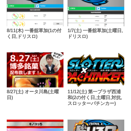
8/11(木) 一番舘草加(1の付
1/7(土) 一番舘草加(土曜日,
く日,ドリスロ)
ドリスロ)
8/27(土) オータ川島(土曜
11/12(土) 第一プラザ西浦
日)
和(2の付く日,土曜日,対抗,
スロッターパチンカー)