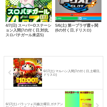
4/7(日) スーパーDステーシ
5/6(土) 第一プラザ霞ヶ関
ョン入間(7の付く日,対抗,
(6の付く日,ドリスロ)
スロパチガール来店S)
6/17(土) マルハン入間(7の付く日,土曜日,
ドリスロ)
6/17(土) パラッツォ川越(土曜日,ガチアン