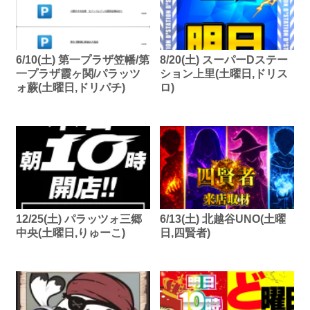
6/10(土) 第一プラザ笠幡/第
8/20(土) スーパーDステー
一プラザ霞ヶ関/パラッツ
ション上里(土曜日,ドリス
ォ蕨(土曜日,ドリパチ)
ロ)
12/25(土) パラッツォ三郷
6/13(土) 北越谷UNO(土曜
中央(土曜日,りゅーこ)
日,四賢者)