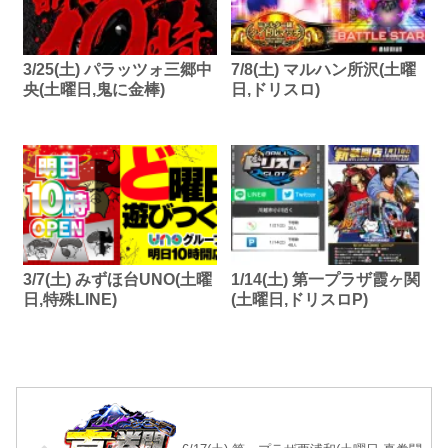
3/25(土) パラッツォ三郷中
7/8(土) マルハン所沢(土曜
央(土曜日,鬼に金棒)
日,ドリスロ)
3/7(土) みずほ台UNO(土曜
1/14(土) 第一プラザ霞ヶ関
日,特殊LINE)
(土曜日,ドリスロP)