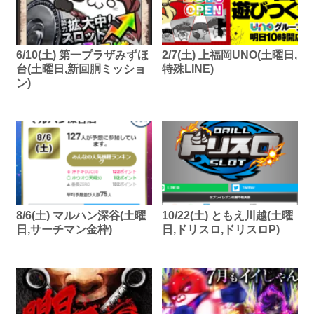
6/10(土) 第一プラザみずほ
2/7(土) 上福岡UNO(土曜日,
台(土曜日,新回胴ミッショ
特殊LINE)
ン)
8/6(土) マルハン深谷(土曜
10/22(土) ともえ川越(土曜
日,サーチマン金枠)
日,ドリスロ,ドリスロP)