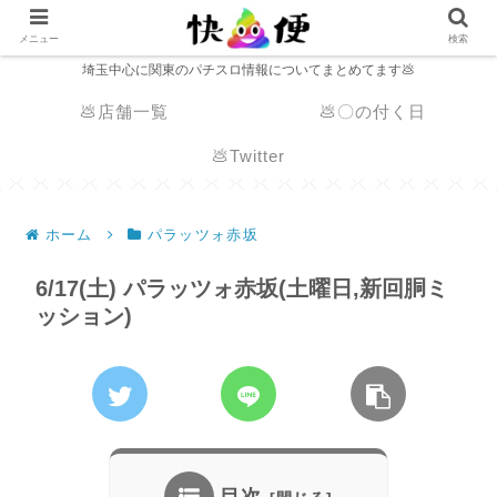
メニュー
検索
埼玉中心に関東のパチスロ情報についてまとめてます💩
💩店舗一覧
💩〇の付く日
💩Twitter
ホーム
パラッツォ赤坂
6/17(土) パラッツォ赤坂(土曜日,新回胴ミ
ッション)