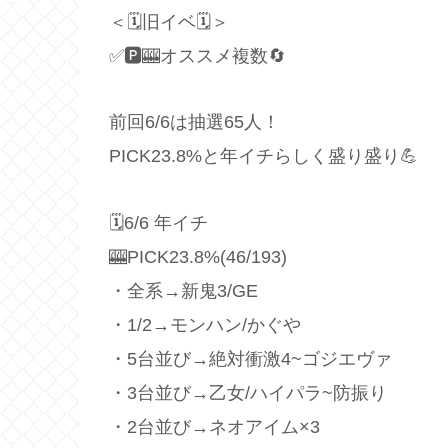
＜🗓旧イベ🗓＞
✅🅿️🎰オススメ複数🔄
前回6/6は抽選65人！
PICK23.8%と年イチらしく盛り盛り💪
🗓6/6 年イチ
🎰PICK23.8%(46/193)
・全系→新鬼3/GE
・1/2→モンハン/かぐや
・5台並び→絶対衝激4~ゴジエヴァ
・3台並び→乙女/ハイパラ~防振り
・2台並び→ネオアイム×3