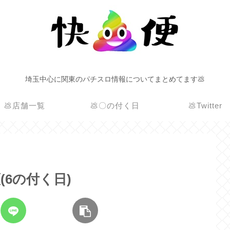
埼玉中心に関東のパチスロ情報についてまとめてます💩
💩店舗一覧
💩〇の付く日
💩Twitter
(6の付く日)