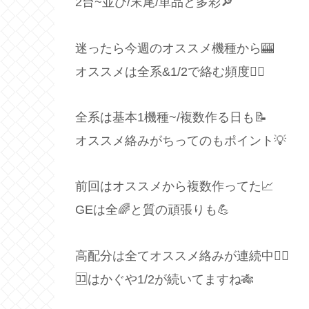
2台~並び/末尾/単品と多彩🔎
迷ったら今週のオススメ機種から🎰
オススメは全系&1/2で絡む頻度🙆‍♂️
全系は基本1機種~/複数作る日も📝
オススメ絡みがちってのもポイント💡
前回はオススメから複数作ってた📈
GEは全🌈と質の頑張りも💪
高配分は全てオススメ絡みが連続中🙋‍♂️
🈁はかぐや1/2が続いてますね🎋