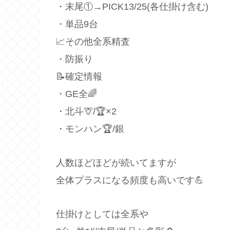
・末尾①→PICK13/25(各仕掛け含む)
・単品9台
📈その他全系精査
・防振り
📝確定情報
・GE全🌈
・北斗🦒/🏆×2
・モンハン🏆/銀
人数ほどほどが続いてますが
全体プラスになる頻度も高いです💪
仕掛けとしては全系や