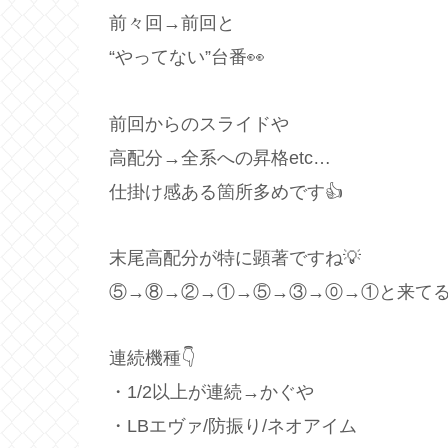
前々回→前回と
“やってない”台番👀
前回からのスライドや
高配分→全系への昇格etc…
仕掛け感ある箇所多めです👍
末尾高配分が特に顕著ですね💡
⑤→⑧→②→①→⑤→③→⓪→①と来てる🙋‍
連続機種👇
・1/2以上が連続→かぐや
・LBエヴァ/防振り/ネオアイム