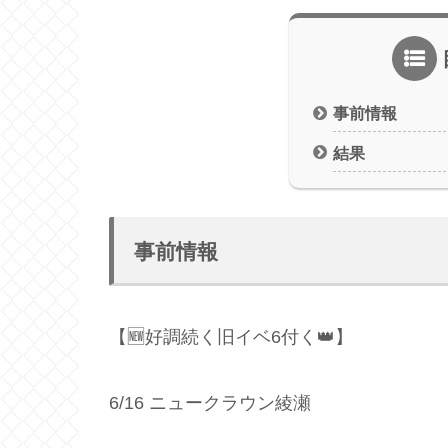
事前情報
結果
事前情報
【🆕好調続く旧イベ6付く👑】
6/16 ニュークラウン綾瀬