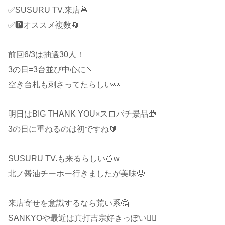
✅SUSURU TV.来店🍜
✅🅿️オススメ複数🔄
前回6/3は抽選30人！
3の日=3台並び中心に🍡
空き台札も刺さってたらしい👀
明日はBIG THANK YOU×スロパチ景品🎁
3の日に重ねるのは初ですね🔰
SUSURU TV.も来るらしい🍜w
北ノ醤油チーホー行きましたが美味🤤
来店寄せを意識するなら荒い系🤔
SANKYOや最近は真打吉宗好きっぽい🙋‍♂️