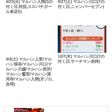
4/23(火) マルハン入間(3の
9/27(土) マルハン川口(7の
付く日,対抗,スロパチガー
付く日,ニャンバーセブン)
ル来店S)
10/7(木) マルハン川口(7の
4/4(土) マルハン上里/マル
付く日,サーチマン赤枠)
ハン深谷/マルハン川口/マ
ルハン川越/マルハン所沢/
マルハン鷲宮/マルハン清
河寺/マルハン入間(月ゾロ,
合同)