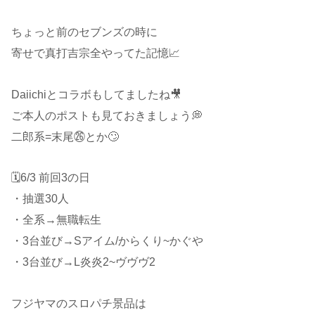
ちょっと前のセブンズの時に
寄せで真打吉宗全やってた記憶📈
Daiichiとコラボもしてましたね🎥
ご本人のポストも見ておきましょう💭
二郎系=末尾㉖とか🙄
🗓6/3 前回3の日
・抽選30人
・全系→無職転生
・3台並び→Sアイム/からくり~かぐや
・3台並び→L炎炎2~ヴヴヴ2
フジヤマのスロパチ景品は