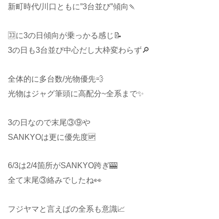
新町時代/川口ともに”3台並び”傾向🍡
🈁に3の日傾向が乗っかる感じ📝
3の日も3台並び中心だし大枠変わらず🔎
全体的に多台数/光物優先💨
光物はジャグ筆頭に高配分~全系まで✨
3の日なので末尾③⑨や
SANKYOは更に優先度🆙
6/3は2/4箇所がSANKYO跨ぎ🎰
全て末尾③絡みでしたね👀
フジヤマと言えばの全系も意識📈