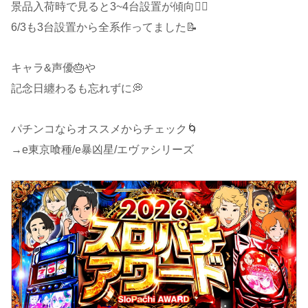
景品入荷時で見ると3~4台設置が傾向🙆‍♂️
6/3も3台設置から全系作ってました📝
キャラ&声優🎂や
記念日纏わるも忘れずに💭
パチンコならオススメからチェック🌀
→e東京喰種/e暴凶星/エヴァシリーズ