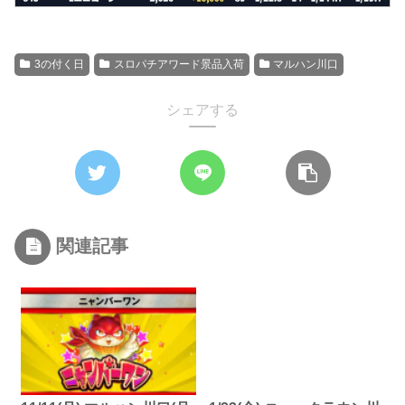
3の付く日
スロパチアワード景品入荷
マルハン川口
シェアする
関連記事