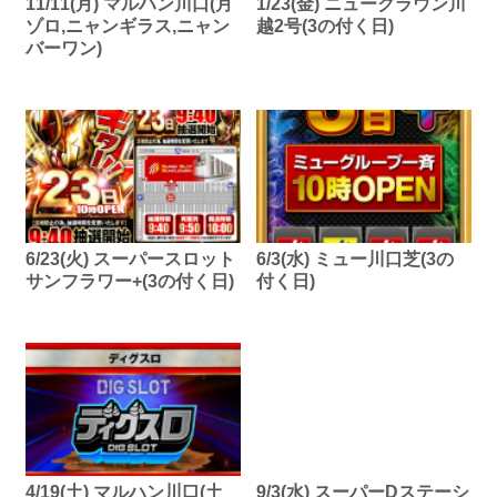
11/11(月) マルハン川口(月
1/23(金) ニュークラウン川
ゾロ,ニャンギラス,ニャン
越2号(3の付く日)
バーワン)
6/23(火) スーパースロット
6/3(水) ミュー川口芝(3の
サンフラワー+(3の付く日)
付く日)
4/19(土) マルハン川口(土
9/3(水) スーパーDステーシ