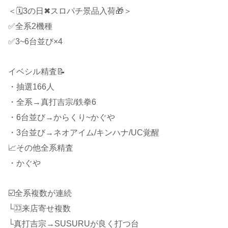
＜🗓3の日✖スロパチ景品入荷🎁＞
✅全系2機種
✅3~6台並び×4
イベシル精査📝
・抽選166人
・全系→真打吉宗/鉄拳6
・6台並び→からくり~かぐや
・3台並び→ネオアイム/キンハナ/UC覚醒
📈その他全系精査
・かぐや
☑️全系複数が連続
└🈁来店寄せ複数
└真打吉宗→SUSURUが良く打つ台