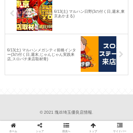
6/13(土) マルハン日野(3の付く日,週末,東
京あかまる)
6/13(土) マルハンメガシティ前橋インタ
ー(3の付く日,週末,じゃんじゃん実践来
店,スロパチ来店取材青)
© 2021 塊💩埼玉優良店情報.
ホーム
シェア
目次へ
トップ
サイドバー