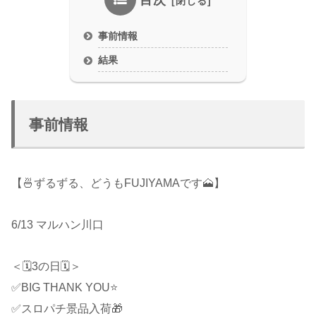
目次
事前情報
結果
事前情報
【🍜ずるずる、どうもFUJIYAMAです🗻】
6/13 マルハン川口
＜🗓3の日🗓＞
✅BIG THANK YOU⭐️
✅スロパチ景品入荷🎁