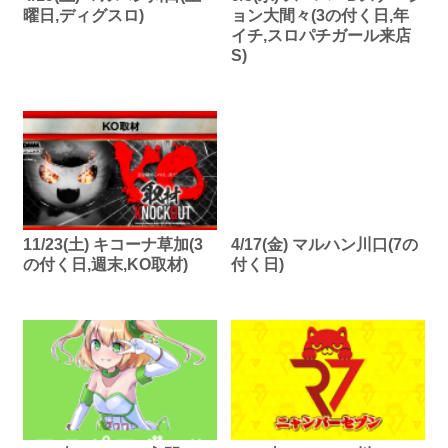
曜日,ディグスロ)
ョン大間々(3の付く日,年
イチ,スロパチガール来店
S)
11/23(土) キコーナ草加(3
4/17(金) マルハン川口(7の
の付く日,週末,KO取材)
付く日)