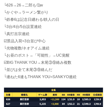
└626→26→二郎も🤔w
└かぐや→ラーメン繋がり
└鉄拳6は記念日纏わる/鉄人の日
└3台/4台/5台設置連続
└真打吉宗連続
☑️景品入荷=3台並び中心
└光物複数/ネオアイム連続
└お昼のポスト→「可能性」→UC覚醒
☑️BIG THANK YOU→末尾③⑨絡み複数
└並びは全て末尾③⑨絡んだ
└連ねた6連もTHANK YOU=SANKYO連続