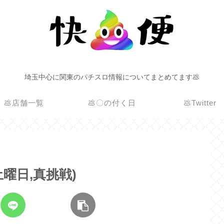
埼玉中心に関東のパチスロ情報についてまとめてます💩
💩店舗一覧
💩〇の付く日
💩Twitter
土曜日,真挑戦)