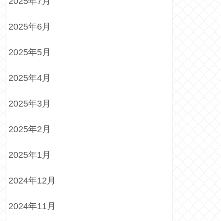
2025年7月
2025年6月
2025年5月
2025年4月
2025年3月
2025年2月
2025年1月
2024年12月
2024年11月