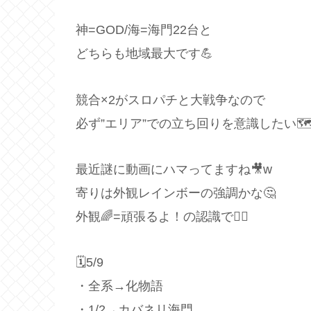
神=GOD/海=海門22台と
どちらも地域最大です💪
競合×2がスロパチと大戦争なので
必ず”エリア”での立ち回りを意識したい
最近謎に動画にハマってますね🎥w
寄りは外観レインボーの強調かな🤔
外観🌈=頑張るよ！の認識で🙆‍♂️
🗓5/9
・全系→化物語
・1/2→カバネリ海門