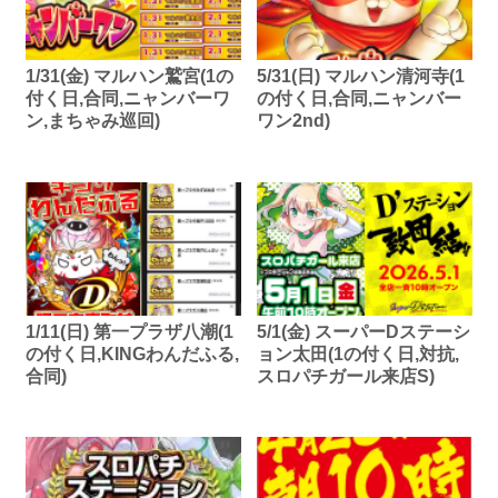
1/31(金) マルハン鷲宮(1の
5/31(日) マルハン清河寺(1
付く日,合同,ニャンバーワ
の付く日,合同,ニャンバー
ン,まちゃみ巡回)
ワン2nd)
1/11(日) 第一プラザ八潮(1
5/1(金) スーパーDステーシ
の付く日,KINGわんだふる,
ョン太田(1の付く日,対抗,
合同)
スロパチガール来店S)