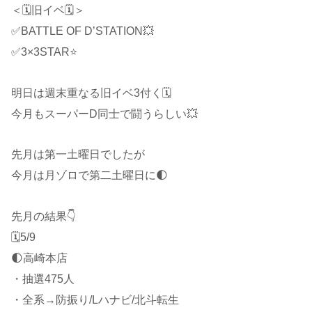
＜🗓旧イベ🗓＞
✅BATTLE OF D’STATION💥
✅3×3STAR⭐️
明日は週末重なる旧イベ3付く🗓
今月もスーパーD同士で闘うらしい💥
先月は第一土曜日でしたが
今月は月ゾロで第二土曜日に🌓
先月の結果👇
🗓5/9
🌓高崎本店
・抽選475人
・全系→防振り/Lハナビ/北斗転生