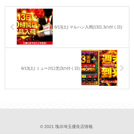
6/13(土) マルハン入間(13日,3の付く日)
6/13(土) ミュー川口芝(3の付く日)
© 2021 塊💩埼玉優良店情報.