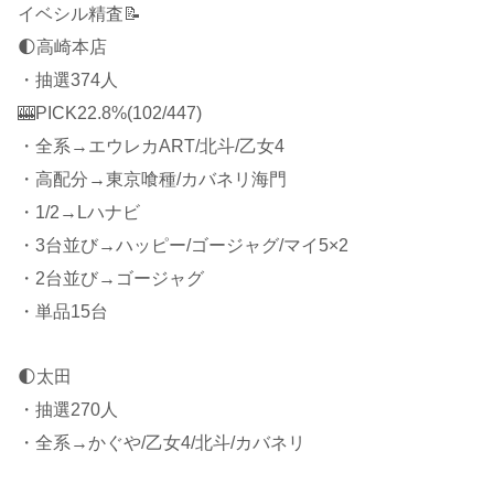
イベシル精査📝
🌓高崎本店
・抽選374人
🎰PICK22.8%(102/447)
・全系→エウレカART/北斗/乙女4
・高配分→東京喰種/カバネリ海門
・1/2→Lハナビ
・3台並び→ハッピー/ゴージャグ/マイ5×2
・2台並び→ゴージャグ
・単品15台
🌓太田
・抽選270人
・全系→かぐや/乙女4/北斗/カバネリ