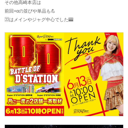
その他高崎本店は
前回+αの並びや単品も💪
🈁はメインやジャグ中心でした🎰