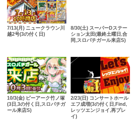
7/13(月) ニュークラウン川
8/30(土) スーパーDステー
越2号(3の付く日)
ション太田(最終土曜日,合
同,スロパチガール来店S)
10/3(金) ピーアーク竹ノ塚
2/23(日) コンサートホール
(3日,3の付く日,スロパチガ
エフ成増(3の付く日,Find,
ール来店S)
レッツエンジョイ,再プレ
イ)