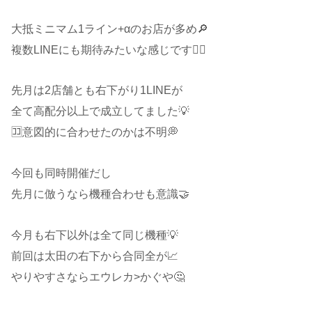
大抵ミニマム1ライン+αのお店が多め🔎
複数LINEにも期待みたいな感じです🙆‍♂️
先月は2店舗とも右下がり1LINEが
全て高配分以上で成立してました💡
🈁意図的に合わせたのかは不明💭
今回も同時開催だし
先月に倣うなら機種合わせも意識🤝
今月も右下以外は全て同じ機種💡
前回は太田の右下から合同全が📈
やりやすさならエウレカ>かぐや🤔