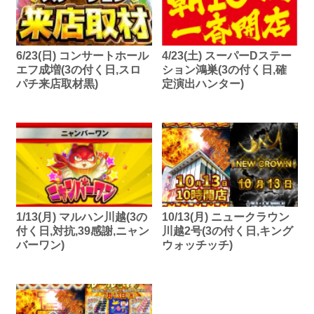
6/23(日) コンサートホール
4/23(土) スーパーDステー
エフ成増(3の付く日,スロ
ション鴻巣(3の付く日,確
パチ来店取材黒)
定演出ハンター)
1/13(月) マルハン川越(3の
10/13(月) ニュークラウン
付く日,対抗,39感謝,ニャン
川越2号(3の付く日,キング
バーワン)
ウォッチッチ)