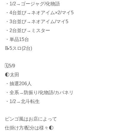
・1/2→ゴージャグ/化物語
・4台並び→ネオアイム×2/マイ5
・3台並び→ネオアイム/マイ5
・2台並び→ミスター
・単品15台
📝5スロ(2台)
🗓5/9
🌓太田
・抽選206人
・全系→防振り/化物語/カバネリ
・1/2→北斗転生
ビンゴ風はお店によって
仕掛け方/配分は様々🌓