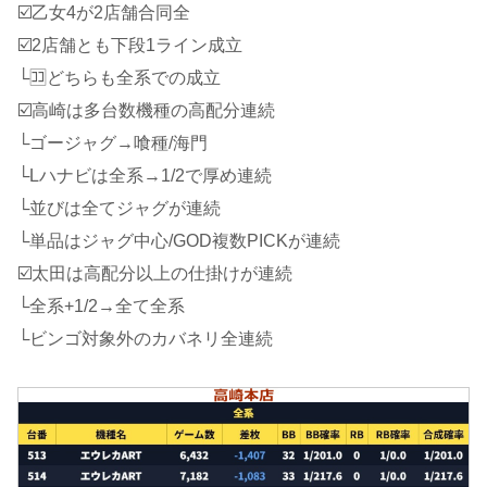
☑️乙女4が2店舗合同全
☑️2店舗とも下段1ライン成立
└🈁どちらも全系での成立
☑️高崎は多台数機種の高配分連続
└ゴージャグ→喰種/海門
└Lハナビは全系→1/2で厚め連続
└並びは全てジャグが連続
└単品はジャグ中心/GOD複数PICKが連続
☑️太田は高配分以上の仕掛けが連続
└全系+1/2→全て全系
└ビンゴ対象外のカバネリ全連続