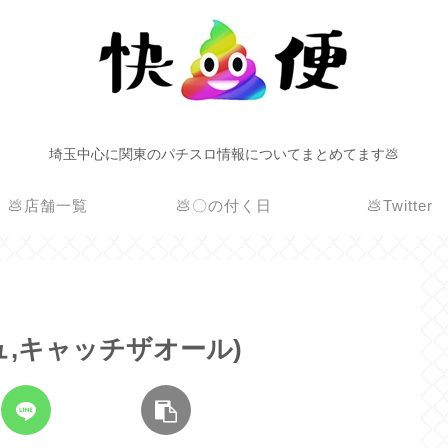
埼玉中心に関東のパチスロ情報についてまとめてます💩
💩店舗一覧
💩〇の付く日
💩Twitter
ニュ,キャッチザオール)