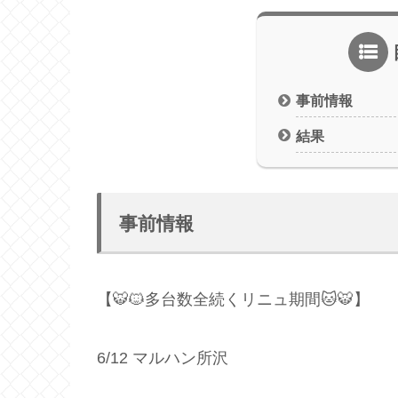
事前情報
結果
事前情報
【🐯🐱多台数全続くリニュ期間🐱🐯】
6/12 マルハン所沢