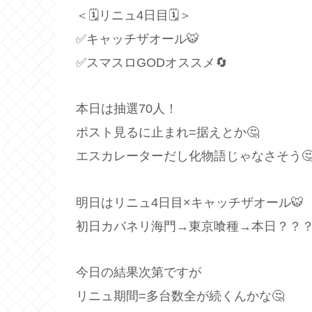
＜🗓リニュ4日目🗓＞
✅キャッチザオール🐯
✅スマスロGODオススメ🔄
本日は抽選70人！
ポスト見るに止まれ=据えとか🤔
エスカレーターだし化物語じゃなさそう
明日はリニュ4日目×キャッチザオール🐯
初日カバネリ海門→東京喰種→本日？？
今日の結果次第ですが
リニュ期間=多台数全が続くんかな🤔