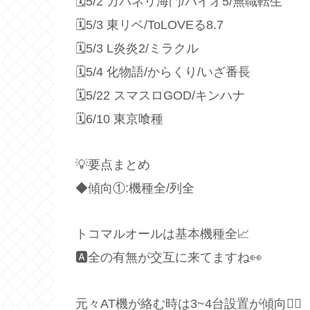
🗓5/2 カバネリ海門/バイオ5/無職転生
🗓5/3 東リベ/ToLOVEる8.7
🗓️5/3 L炎炎2/ミラクル
🗓5/4 化物語/からくり/いざ番長
🗓5/22 スマスロGOD/キンハナ
🗓6/10 東京喰種
💡要点まとめ
◆傾向①:機種全/列全
トコマルオールは基本機種全📈
🅰️全の有無が交互に来てますね👀
元々AT機が絡む時は3~4台設置が傾向🙆‍♂️