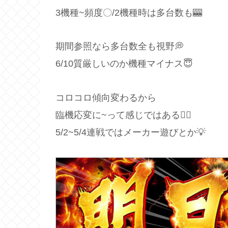
3機種~頻度〇/2機種時は多台数も🎰
期間参照なら多台数全も視野💭
6/10質厳しいのか機種マイナス😇
コロコロ傾向変わるから
臨機応変に~って感じではある🙋‍♂️
5/2~5/4連戦ではメーカー遊びとか💡