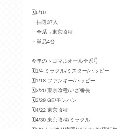
🗓6/10
・抽選37人
・全系→東京喰種
・単品4台
今年のトコマルオール全系👇
🗓1/4 ミラクル/ミスター/ハッピー
🗓1/18 ファンキー/ハッピー
🗓3/20 東京喰種/いざ番長
🗓3/29 GE/モンハン
🗓4/22 東京喰種
🗓4/30 東京喰種/ミラクル