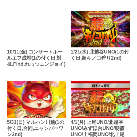
10/11(金) コンサートホー
1/21(水) 北越谷UNO(1の付
ルエフ成増(1の付く日,対
く日,超キノコ狩り2nd)
抗,Find,れっつエンジョイ)
5/31(日) マルハン川越(1の
4/1(月) 上尾UNO/北越谷
付く日,合同,ニャンバーワ
UNO/みずほ台UNO/朝霞
ン2nd)
UNO/上福岡UNO/北上尾