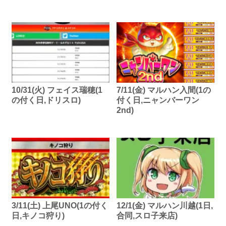
10/31(火) フェイス瑞穂(1
7/11(金) マルハン入間(1の
の付く日,ドリスロ)
付く日,ニャンバーワン
2nd)
3/11(土) 上尾UNO(1の付く
12/1(金) マルハン川越(1日,
日,キノコ狩り)
合同,スロ子来店)