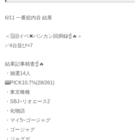
6/11 一番舘内谷 結果
＜🗓旧イベ✖バンカン回胴録☝️🔥＞
✅4台並び×7
結果記事精査☝️🔥
・抽選14人
🎰PICK10.7%(28/261)
・東京喰種
・SBJ~リオエース2
・化物語
・マイ5~ゴージャグ
・ゴージャグ
・ジャグガ