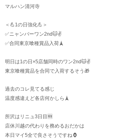
マルハン清河寺
＜💪1の日強化💪＞
✅ニャンバーワン2nd🐱✌️
✅合同東京喰種賞品入荷🗼
明日は1の日×5店舗同時のワン2nd🐱✌️
東京喰種賞品を合同で入荷するそう🎁
過去のコレ見てる感じ
温度感違えど各店何かしら🗼
所沢はリニュ3日目🆕
店休川越の代わりを務めるおだかは
本日マイ5全で良さそうですね🦍