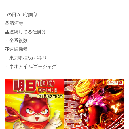
1の日2nd傾向👇
🐱清河寺
🎰連続してる仕掛け
・全系複数
🎰連続機種
・東京喰種/カバネリ
・ネオアイム/ゴージャグ