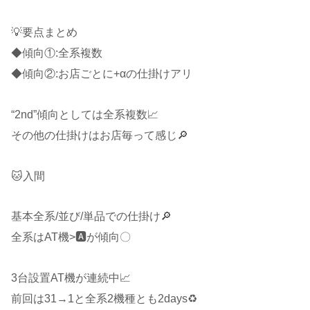
💡要点まとめ
◆傾向①:全系複数
◆傾向②:お店ごとに+αの仕掛けアリ
“2nd”傾向としては全系複数📈
その他の仕掛けはお店毎って感じ🔎
🐱入間
基本全系/並び/単品での仕掛け🔎
全系はAT機>🅰️が傾向〇
3台設置AT機が連続中📈
前回は31→1と全系2機種とも2days♻️