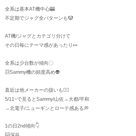
全系は基本AT機中心🎰
不定期でジャグ全パターンも🤡
AT機/ジャグとカテゴリ分けて
その日毎にテーマ感があったり👀
全系は少台数が傾向〇
🈁Sammy機の頻度高め👽
直近は他メーカーの扱いも🙆‍♂️
5/11~で見るとSammy/山佐→大都/平和
→北電子/ニューギンとローテ感ある💭
1の日2nd傾向👇
🐱深谷