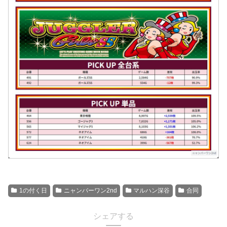
1の付く日
ニャンバーワン2nd
マルハン深谷
合同
シェアする