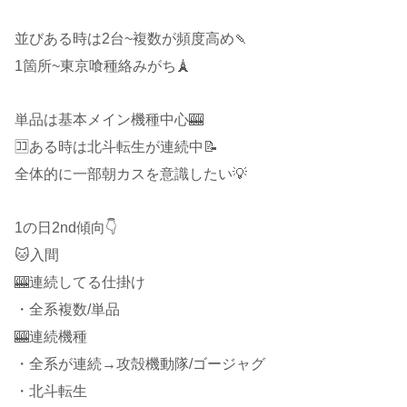
並びある時は2台~複数が頻度高め🍡
1箇所~東京喰種絡みがち🗼
単品は基本メイン機種中心🎰
🈁ある時は北斗転生が連続中📝
全体的に一部朝カスを意識したい💡
1の日2nd傾向👇
🐱入間
🎰連続してる仕掛け
・全系複数/単品
🎰連続機種
・全系が連続→攻殻機動隊/ゴージャグ
・北斗転生