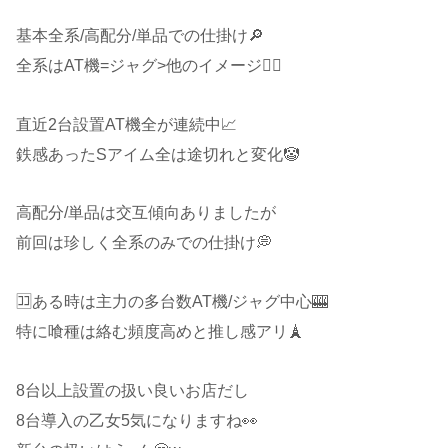
基本全系/高配分/単品での仕掛け🔎
全系はAT機=ジャグ>他のイメージ🙋‍♂️
直近2台設置AT機全が連続中📈
鉄感あったSアイム全は途切れと変化🤡
高配分/単品は交互傾向ありましたが
前回は珍しく全系のみでの仕掛け💭
🈁ある時は主力の多台数AT機/ジャグ中心🎰
特に喰種は絡む頻度高めと推し感アリ🗼
8台以上設置の扱い良いお店だし
8台導入の乙女5気になりますね👀