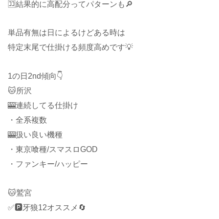
🈁結果的に高配分ってパターンも🔎
単品有無は日によるけどある時は
特定末尾で仕掛ける頻度高めです💡
1の日2nd傾向👇
🐱所沢
🎰連続してる仕掛け
・全系複数
🎰扱い良い機種
・東京喰種/スマスロGOD
・ファンキー/ハッピー
🐱鷲宮
✅🅿️牙狼12オススメ🔄