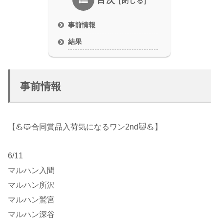
目次
事前情報
結果
事前情報
【💪🐱合同賞品入荷気になるワン2nd🐱💪】
6/11
マルハン入間
マルハン所沢
マルハン鷲宮
マルハン深谷