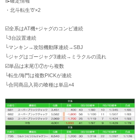
📝確定情報
・北斗転生🦒×2
☑️全系はAT機+ジャグのコンビ連続
└3台設置連続
└マンキン→攻殻機動隊連続→SBJ
└ジャグはゴージャグ3連続→ミラクルの流れ
☑️単品は末尾①⑦から複数
└転生/海門は複数PICKが連続
└合同商品入荷の喰種は単品×4