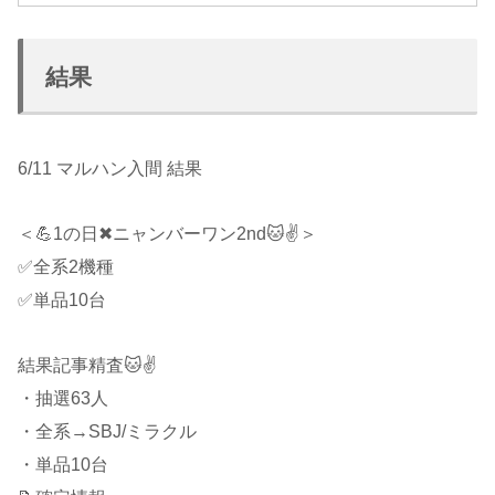
結果
6/11 マルハン入間 結果
＜💪1の日✖ニャンバーワン2nd🐱✌️＞
✅全系2機種
✅単品10台
結果記事精査🐱✌️
・抽選63人
・全系→SBJ/ミラクル
・単品10台