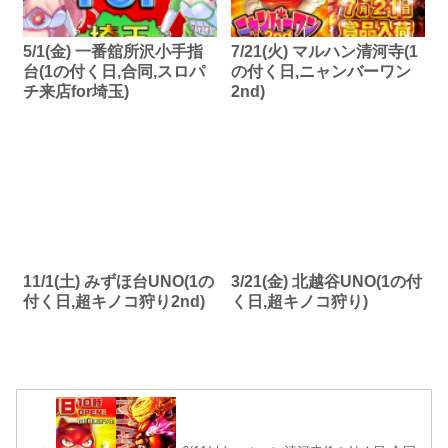
5/1(金) 一番舘所沢小手指
7/21(火) マルハン清河寺(1
台(1の付く日,合同,スロパ
の付く日,ニャンバーワン
チ来店for埼玉)
2nd)
11/1(土) みずほ台UNO(1の
3/21(金) 北越谷UNO(1の付
付く日,超キノコ狩り2nd)
く日,超キノコ狩り)