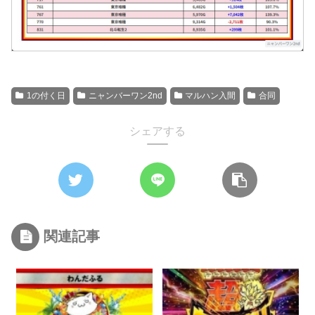
1の付く日
ニャンバーワン2nd
マルハン入間
合同
シェアする
関連記事