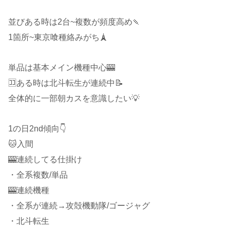
並びある時は2台~複数が頻度高め🍡
1箇所~東京喰種絡みがち🗼
単品は基本メイン機種中心🎰
🈁ある時は北斗転生が連続中📝
全体的に一部朝カスを意識したい💡
1の日2nd傾向👇
🐱入間
🎰連続してる仕掛け
・全系複数/単品
🎰連続機種
・全系が連続→攻殻機動隊/ゴージャグ
・北斗転生