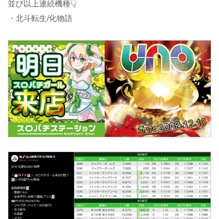
並び以上連続機種👇
・北斗転生/化物語