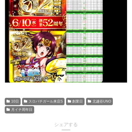
10日
スロパチガール来店S
創業日
北越谷UNO
月イチ周年日
シェアする