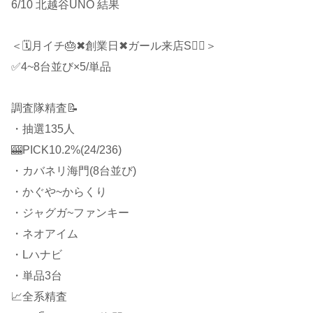
6/10 北越谷UNO 結果
＜🗓月イチ🎂✖創業日✖ガール来店S👯‍♀️＞
✅4~8台並び×5/単品
調査隊精査📝
・抽選135人
🎰PICK10.2%(24/236)
・カバネリ海門(8台並び)
・かぐや~からくり
・ジャグガ~ファンキー
・ネオアイム
・Lハナビ
・単品3台
📈全系精査