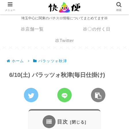
メニュー
検索
埼玉中心に関東のパチスロ情報についてまとめてます💩
💩店舗一覧
💩〇の付く日
💩Twitter
ホーム
パラッツォ秋津
6/10(土) パラッツォ秋津(毎日仕掛け)
目次