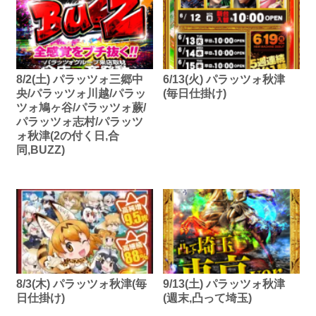
8/2(土) パラッツォ三郷中
6/13(火) パラッツォ秋津
央/パラッツォ川越/パラッ
(毎日仕掛け)
ツォ鳩ヶ谷/パラッツォ蕨/
パラッツォ志村/パラッツ
ォ秋津(2の付く日,合
同,BUZZ)
8/3(木) パラッツォ秋津(毎
9/13(土) パラッツォ秋津
日仕掛け)
(週末,凸って埼玉)