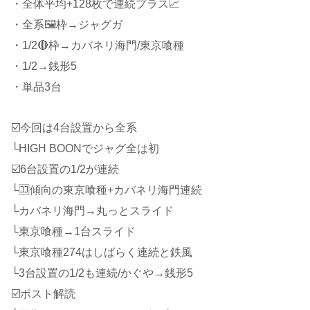
・全体平均+128枚で連続プラス📈
・全系🖼枠→ジャグガ
・1/2🔴枠→カバネリ海門/東京喰種
・1/2→銭形5
・単品3台
☑️今回は4台設置から全系
└HIGH BOONでジャグ全は初
☑️6台設置の1/2が連続
└🈁傾向の東京喰種+カバネリ海門連続
└カバネリ海門→丸っとスライド
└東京喰種→1台スライド
└東京喰種274はしばらく連続と鉄風
└3台設置の1/2も連続/かぐや→銭形5
☑️ポスト解読