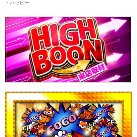
・ハッピー