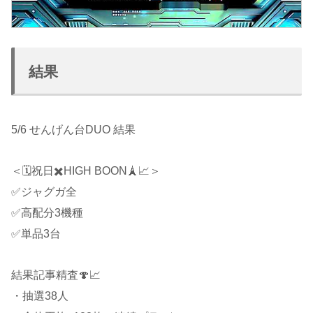
結果
5/6 せんげん台DUO 結果
＜🗓祝日✖HIGH BOON🗼📈＞
✅ジャグガ全
✅高配分3機種
✅単品3台
結果記事精査🍄📈
・抽選38人