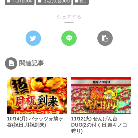
HIGH BOON
せんげん台DUO
祝日
シェアする
関連記事
10/14(月) パラッツォ鳩ヶ
11/12(火) せんげん台
谷(祝日,月祝到来)
DUO(2の付く日,超キノコ
狩り)