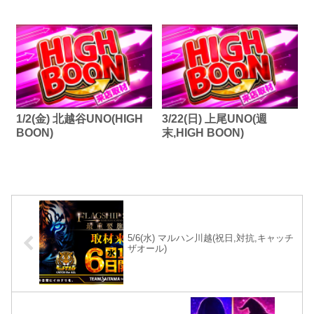
1/2(金) 北越谷UNO(HIGH
3/22(日) 上尾UNO(週
BOON)
末,HIGH BOON)
5/6(水) マルハン川越(祝日,対抗,キャッチ
ザオール)