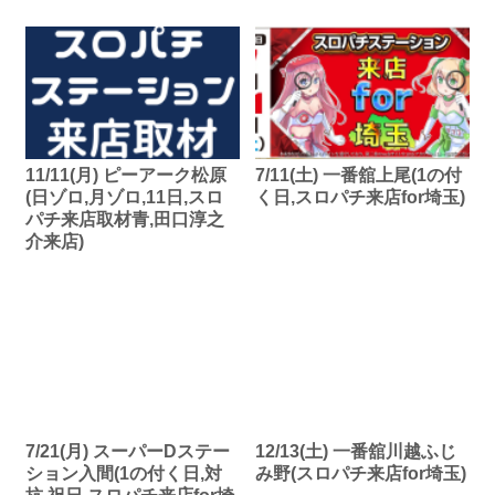
11/11(月) ピーアーク松原
7/11(土) 一番舘上尾(1の付
(日ゾロ,月ゾロ,11日,スロ
く日,スロパチ来店for埼玉)
パチ来店取材青,田口淳之
介来店)
7/21(月) スーパーDステー
12/13(土) 一番舘川越ふじ
ション入間(1の付く日,対
み野(スロパチ来店for埼玉)