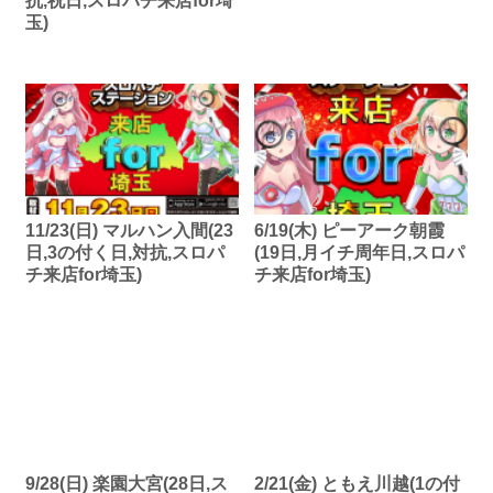
抗,祝日,スロパチ来店for埼
玉)
11/23(日) マルハン入間(23
6/19(木) ピーアーク朝霞
日,3の付く日,対抗,スロパ
(19日,月イチ周年日,スロパ
チ来店for埼玉)
チ来店for埼玉)
9/28(日) 楽園大宮(28日,ス
2/21(金) ともえ川越(1の付