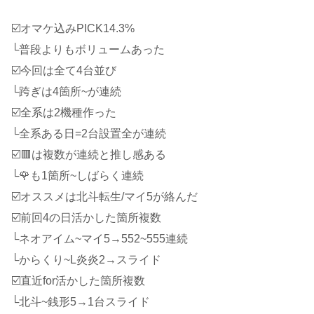
☑️オマケ込みPICK14.3%
└普段よりもボリュームあった
☑️今回は全て4台並び
└跨ぎは4箇所~が連続
☑️全系は2機種作った
└全系ある日=2台設置全が連続
☑️🟥は複数が連続と推し感ある
└🌹も1箇所~しばらく連続
☑️オススメは北斗転生/マイ5が絡んだ
☑️前回4の日活かした箇所複数
└ネオアイム~マイ5→552~555連続
└からくり~L炎炎2→スライド
☑️直近for活かした箇所複数
└北斗~銭形5→1台スライド