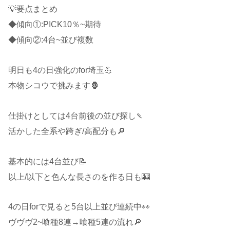
💡要点まとめ
◆傾向①:PICK10％~期待
◆傾向②:4台~並び複数
明日も4の日強化のfor埼玉💪
本物シコウで挑みます🦍
仕掛けとしては4台前後の並び探し🍡
活かした全系や跨ぎ/高配分も🔎
基本的には4台並び📝
以上/以下と色んな長さのを作る日も🎰
4の日forで見ると5台以上並び連続中👀
ヴヴヴ2~喰種8連→喰種5連の流れ🔎