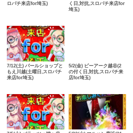
ロパチ来店for埼玉)
く日,対抗,スロパチ来店for
埼玉)
7/12(土) パールショップと
5/2(金) ピーアーク越谷(2
もえ川越(土曜日,スロパチ
の付く日,対抗,スロパチ来
来店for埼玉)
店for埼玉)