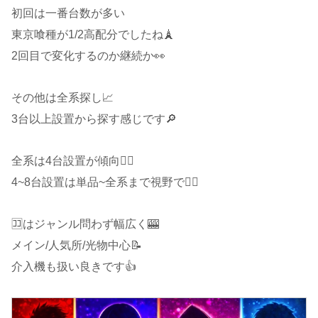
初回は一番台数が多い
東京喰種が1/2高配分でしたね🗼
2回目で変化するのか継続か👀
その他は全系探し📈
3台以上設置から探す感じです🔎
全系は4台設置が傾向🙆‍♂️
4~8台設置は単品~全系まで視野で🙋‍♂️
🈁はジャンル問わず幅広く🎰
メイン/人気所/光物中心📝
介入機も扱い良きです👍