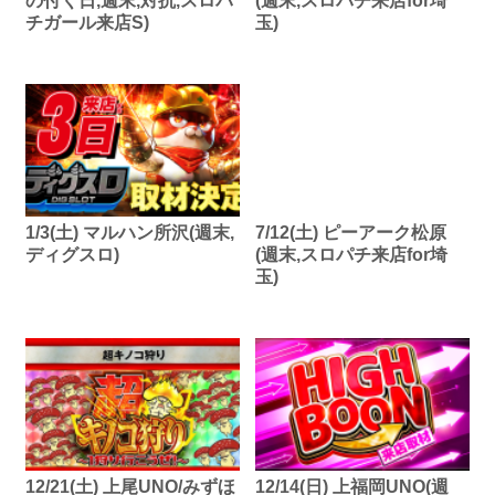
の付く日,週末,対抗,スロパ
(週末,スロパチ来店for埼
チガール来店S)
玉)
1/3(土) マルハン所沢(週末,
7/12(土) ピーアーク松原
ディグスロ)
(週末,スロパチ来店for埼
玉)
12/21(土) 上尾UNO/みずほ
12/14(日) 上福岡UNO(週