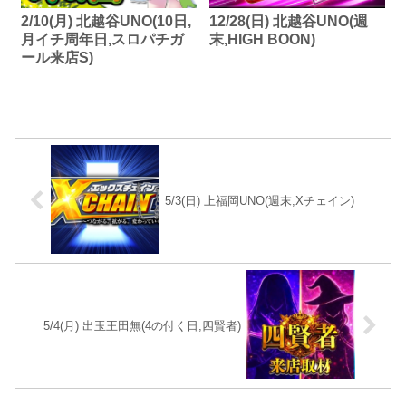
2/10(月) 北越谷UNO(10日,
12/28(日) 北越谷UNO(週
月イチ周年日,スロパチガ
末,HIGH BOON)
ール来店S)
5/3(日) 上福岡UNO(週末,Xチェイン)
5/4(月) 出玉王田無(4の付く日,四賢者)