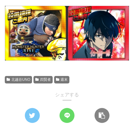
北越谷UNO
四賢者
週末
シェアする