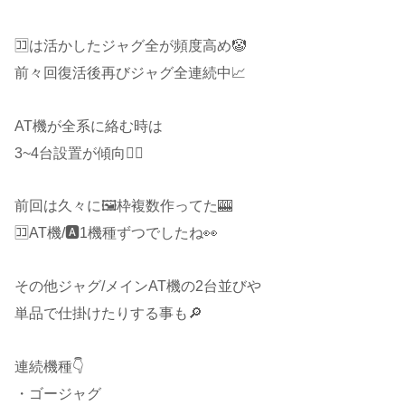
🈁は活かしたジャグ全が頻度高め🤡
前々回復活後再びジャグ全連続中📈
AT機が全系に絡む時は
3~4台設置が傾向🙆‍♂️
前回は久々に🖼枠複数作ってた🎰
🈁AT機/🅰️1機種ずつでしたね👀
その他ジャグ/メインAT機の2台並びや
単品で仕掛けたりする事も🔎
連続機種👇
・ゴージャグ