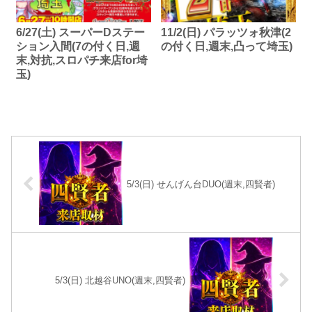
6/27(土) スーパーDステー
11/2(日) パラッツォ秋津(2
ション入間(7の付く日,週
の付く日,週末,凸って埼玉)
末,対抗,スロパチ来店for埼
玉)
5/3(日) せんげん台DUO(週末,四賢者)
5/3(日) 北越谷UNO(週末,四賢者)