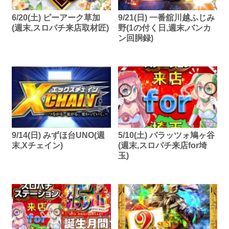
6/20(土) ピーアーク草加
9/21(日) 一番舘川越ふじみ
(週末,スロパチ来店取材匠)
野(1の付く日,週末,バンカ
ン回胴録)
9/14(日) みずほ台UNO(週
5/10(土) パラッツォ鳩ヶ谷
末,Xチェイン)
(週末,スロパチ来店for埼
玉)