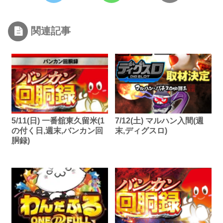
関連記事
5/11(日) 一番舘東久留米(1
7/12(土) マルハン入間(週
の付く日,週末,バンカン回
末,ディグスロ)
胴録)