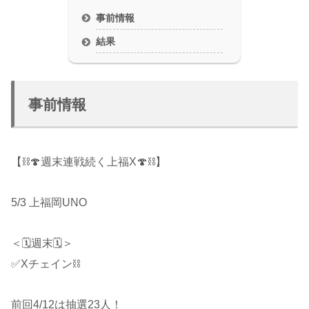
事前情報
結果
事前情報
【⛓🍄週末連戦続く上福X🍄⛓】
5/3 上福岡UNO
＜🗓週末🗓＞
✅Xチェイン⛓
前回4/12は抽選23人！