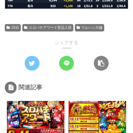
25日
スロパチアワード景品入荷
マルハン川越
シェアする
関連記事