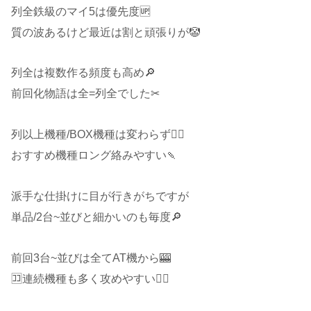
列全鉄級のマイ5は優先度🆙
質の波あるけど最近は割と頑張りが🤡
列全は複数作る頻度も高め🔎
前回化物語は全=列全でした✂
列以上機種/BOX機種は変わらず🙆‍♂️
おすすめ機種ロング絡みやすい🍡
派手な仕掛けに目が行きがちですが
単品/2台~並びと細かいのも毎度🔎
前回3台~並びは全てAT機から🎰
🈁連続機種も多く攻めやすい🙆‍♂️