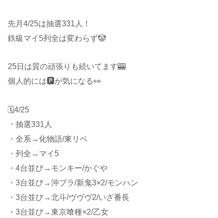
先月4/25は抽選331人！
鉄級マイ5列全は変わらず🤡
25日は質の頑張りも続いてます🎰
個人的には🅿️が気になる👀
🗓4/25
・抽選331人
・全系→化物語/東リベ
・列全→マイ5
・4台並び→モンキー/かぐや
・3台並び→沖ブラ/新鬼3×2/モンハン
・3台並び→北斗/ヴヴヴ2/いざ番長
・3台並び→東京喰種×2/乙女