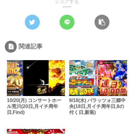
シェアする
関連記事
10/20(月) コンサートホー
9/18(水) パラッツォ三郷中
ル荒川(20日,月イチ周年
央(18日,月イチ周年日,8の
日,Find)
付く日,新装)