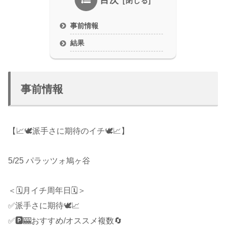
目次
事前情報
結果
事前情報
【📈🕊派手さに期待のイチ🕊📈】
5/25 パラッツォ鳩ヶ谷
＜🗓月イチ周年日🗓＞
✅派手さに期待🕊📈
✅🅿️🎰おすすめ/オススメ複数🔄