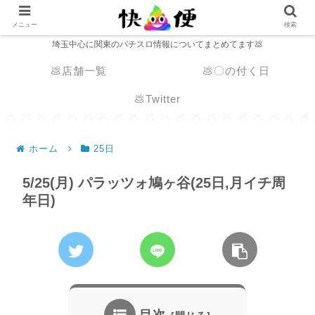
メニュー
検索
埼玉中心に関東のパチスロ情報についてまとめてます💩
💩店舗一覧
💩〇の付く日
💩Twitter
ホーム
25日
5/25(月) パラッツォ鳩ヶ谷(25日,月イチ周
年日)