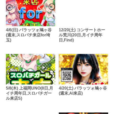
4/6(日) パラッツォ鳩ヶ谷
12/20(土) コンサートホー
(週末,スロパチ来店for埼
ル荒川(20日,月イチ周年
玉)
日,Find)
5/8(木) 上福岡UNO(8日,月
4/20(土) パラッツォ鳩ヶ谷
イチ周年日,スロパチガー
(週末,AI来店)
ル来店S)