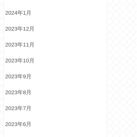
2024年1月
2023年12月
2023年11月
2023年10月
2023年9月
2023年8月
2023年7月
2023年6月