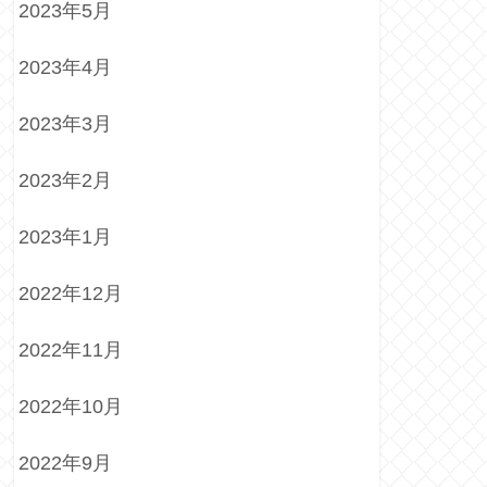
2023年5月
2023年4月
2023年3月
2023年2月
2023年1月
2022年12月
2022年11月
2022年10月
2022年9月