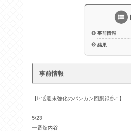
事前情報
結果
事前情報
【📈☝️週末強化のバンカン回胴録☝️📈】
5/23
一番舘内谷