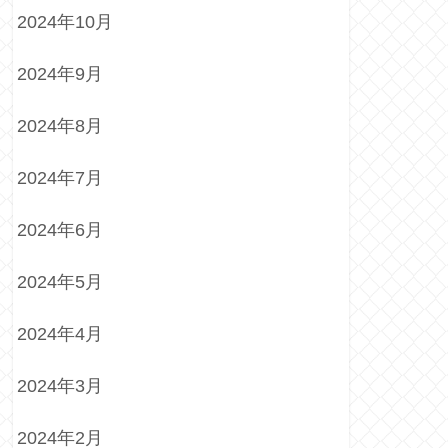
2024年10月
2024年9月
2024年8月
2024年7月
2024年6月
2024年5月
2024年4月
2024年3月
2024年2月