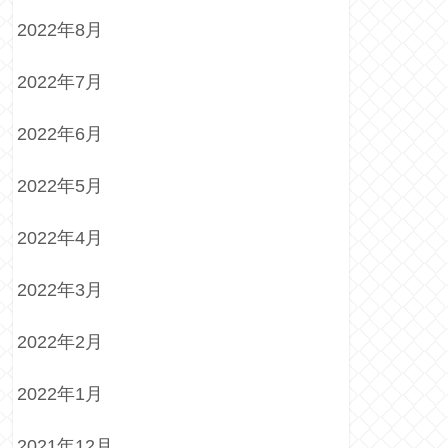
2022年8月
2022年7月
2022年6月
2022年5月
2022年4月
2022年3月
2022年2月
2022年1月
2021年12月