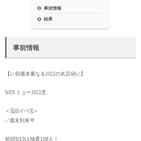
事前情報
結果
事前情報
【📈Ⓜ️週末重なる川口の名店Ⓜ️📈】
5/23 ミュー川口芝
＜🗓旧イベ🗓＞
✅週末到来🪧
前回5/13は抽選108人！