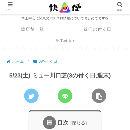
メニュー
検索
埼玉中心に関東のパチスロ情報についてまとめてます💩
💩店舗一覧
💩〇の付く日
💩Twitter
ホーム
3の付く日
5/23(土) ミュー川口芝(3の付く日,週末)
目次