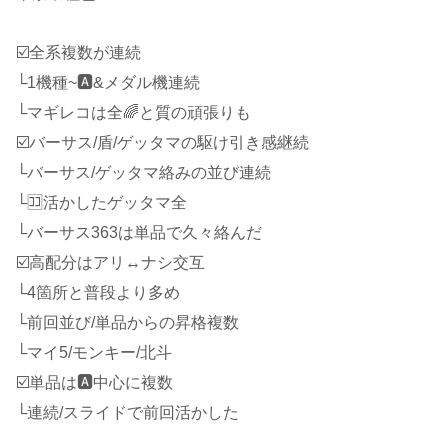
☑️全系複数が連続
└1機種~🅰️&メダル機連続
└マギレコは全🌈と質の頑張りも
☑️バーサス/盾/ゲッタマの駆け引き感継続
└バーサス/ゲッタマ絡みの並び連続
└🈁活かしたゲッタマ全
└バーサス363は単品で久々絡んだ
☑️高配分はアリ↔ナシ交互
└4箇所と普段より多め
└前回並び/単品からの昇格複数
└マイ5/モンキー/北斗
☑️単品は🅰️中心に複数
└連続/スライドで前回活かした