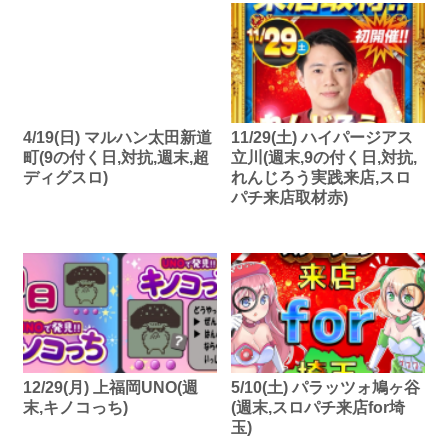
4/19(日) マルハン太田新道
11/29(土) ハイパージアス
町(9の付く日,対抗,週末,超
立川(週末,9の付く日,対抗,
ディグスロ)
れんじろう実践来店,スロ
パチ来店取材赤)
12/29(月) 上福岡UNO(週
5/10(土) パラッツォ鳩ヶ谷
末,キノコっち)
(週末,スロパチ来店for埼
玉)