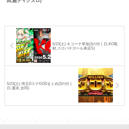
回,超ディグスロ)
5/23(土) キコーナ草加(3の付く日,KO取
材,スロパチガール来店S)
5/23(土) 埼玉DステGODまとめ(3の付く
日,週末,合同)