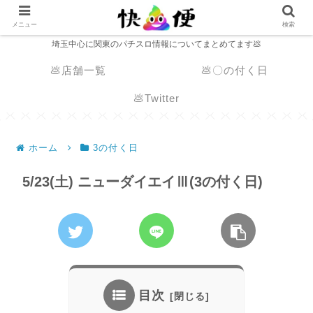
メニュー
検索
埼玉中心に関東のパチスロ情報についてまとめてます💩
💩店舗一覧
💩〇の付く日
💩Twitter
ホーム
3の付く日
5/23(土) ニューダイエイⅢ(3の付く日)
目次