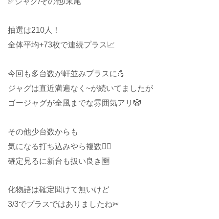
✅ジャグ/その他/末尾
抽選は210人！
全体平均+73枚で連続プラス📈
今回も多台数が軒並みプラスに💪
ジャグは直近満遍なく~が続いてましたが
ゴージャグが全風までな雰囲気アリ🤡
その他少台数からも
気になる打ち込みやら複数🙋‍♂️
確定見るに新台も扱い良き🆕
化物語は確定聞けて無いけど
3/3でプラスではありましたね✂