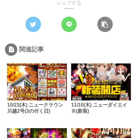
シェアする
関連記事
10/23(木) ニュークラウン
11/10(木) ニューダイエイ
川越2号(3の付く日)
Ⅲ(新装)