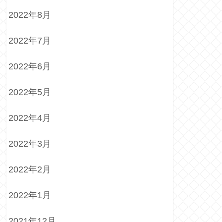
2022年8月
2022年7月
2022年6月
2022年5月
2022年4月
2022年3月
2022年2月
2022年1月
2021年12月