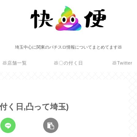
埼玉中心に関東のパチスロ情報についてまとめてます💩
💩店舗一覧
💩〇の付く日
💩Twitter
2の付く日,凸って埼玉)