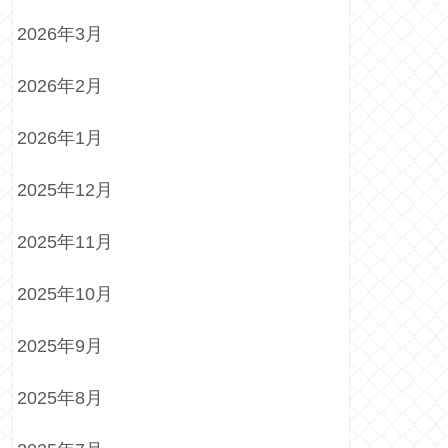
2026年3月
2026年2月
2026年1月
2025年12月
2025年11月
2025年10月
2025年9月
2025年8月