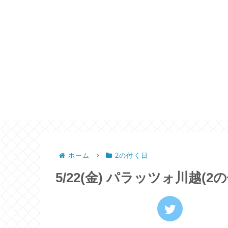
ホーム
2の付く日
5/22(金) パラッツォ川越(