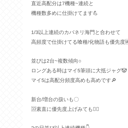
直近高配分は7機種~連続と
機種数多めに仕掛けてます💪
1/3以上連続のカバネリ海門と合わせて
高頻度で仕掛けてる喰種/化物語も優先度
並びは2台~複数傾向○
ロングある時はマイ5筆頭に大抵ジャグ🤡
マイ5は高配分頻度高めも高めです🔎
新台/増台の扱いも〇
🈁素直に優先度上げみても🙆‍♂️
2の日並び以上連続機種👇