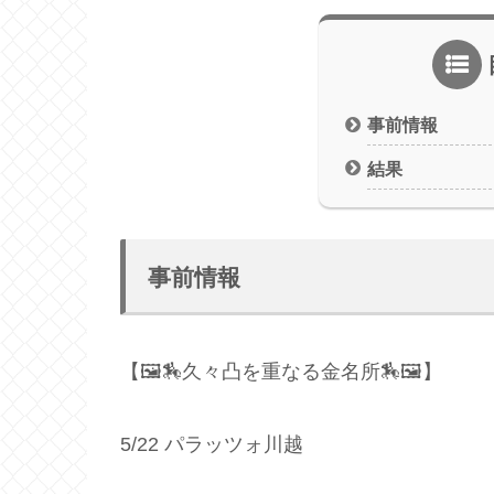
事前情報
結果
事前情報
【🖼🏇久々凸を重なる金名所🏇🖼】
5/22 パラッツォ川越