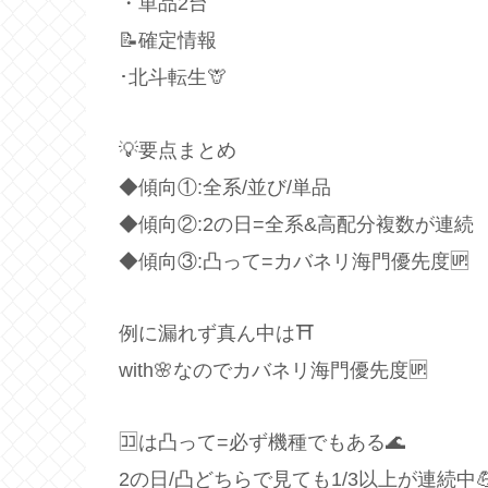
・単品2台
📝確定情報
･北斗転生🦒
💡要点まとめ
◆傾向①:全系/並び/単品
◆傾向②:2の日=全系&高配分複数が連続
◆傾向③:凸って=カバネリ海門優先度🆙
例に漏れず真ん中は⛩
with🌸なのでカバネリ海門優先度🆙
🈁は凸って=必ず機種でもある🌊
2の日/凸どちらで見ても1/3以上が連続中