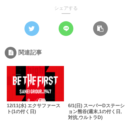
シェアする
関連記事
12/11(水) エクサファース
6/1(日) スーパーDステーシ
ト(1の付く日)
ョン熊谷(週末,1の付く日,
対抗,ウルトラD)