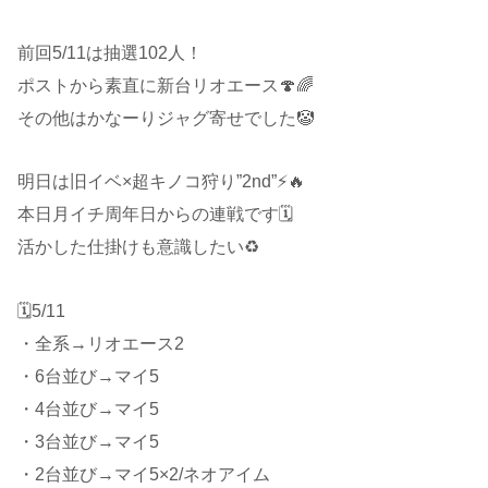
前回5/11は抽選102人！
ポストから素直に新台リオエース🍄🌈
その他はかなーりジャグ寄せでした🤡
明日は旧イベ×超キノコ狩り”2nd”⚡🔥
本日月イチ周年日からの連戦です🗓
活かした仕掛けも意識したい♻
🗓5/11
・全系→リオエース2
・6台並び→マイ5
・4台並び→マイ5
・3台並び→マイ5
・2台並び→マイ5×2/ネオアイム