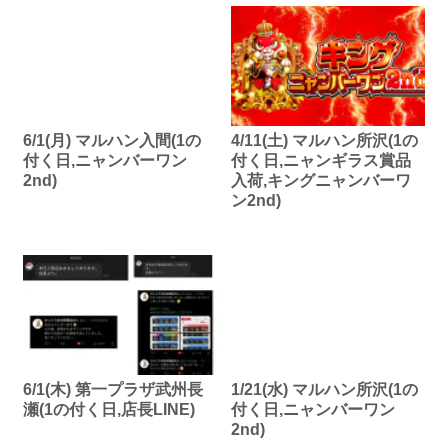
6/1(月) マルハン入間(1の
4/11(土) マルハン所沢(1の
付く日,ニャンバーワン
付く日,ニャンギラス賞品
2nd)
入荷,キングニャンバーワ
ン2nd)
6/1(木) 第一プラザ武州長
1/21(水) マルハン所沢(1の
瀬(1の付く日,店長LINE)
付く日,ニャンバーワン
2nd)