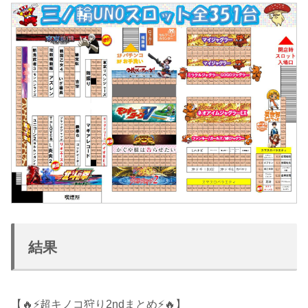
結果
【🔥⚡超キノコ狩り2ndまとめ⚡🔥】