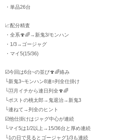
・単品26台
📈配分精査
・全系🍄🌈→新鬼3/モンハン
・1/3→ゴージャグ
・マイ5(15/36)
☑️今回は6台~の並び🍄🌈絡み
└新鬼3~モンハン8連=列全仕掛け
└🈁月イチから連日列全🍄🌈
└ポストの桃太郎→鬼退治→新鬼3
└連ねて→列全のヒント
☑️他仕掛けはジャグ中心が連続
└マイ5は1/2以上→15/36台と厚め連続
└1の日で見るとゴージャグ1/3も連続