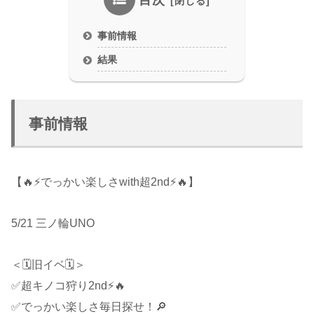
目次
事前情報
結果
事前情報
【🔥⚡でっかい楽しさwith超2nd⚡🔥】
5/21 三ノ輪UNO
＜🗓旧イベ🗓＞
✅超キノコ狩り2nd⚡🔥
✅でっかい楽しさ毎日探せ！🔎