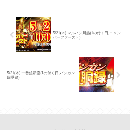
5/21(木) マルハン川越(1の付く日,ニャン
バーファースト)
5/21(木) 一番舘新座(1の付く日,バンカン
回胴録)