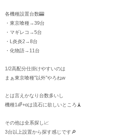
各機種設置台数🎰
・東京喰種→39台
・マギレコ→5台
・L炎炎2→8台
・化物語→11台
1/2高配分仕掛けやすいのは
まぁ東京喰種”以外”やろねw
とは言えかなり台数多いし
機種1🌈+αは流石に欲しいところ🗼
その他は全系探し📈
3台以上設置から探す感じです🔎