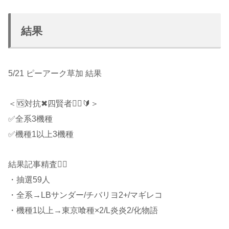
結果
5/21 ピーアーク草加 結果
＜🆚対抗✖四賢者🧙‍♂️🔰＞
✅全系3機種
✅機種1以上3機種
結果記事精査🧙‍♂️
・抽選59人
・全系→LBサンダー/チバリヨ2+/マギレコ
・機種1以上→東京喰種×2/L炎炎2/化物語