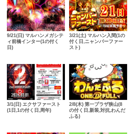
9/21(日) マルハンメガシテ
3/21(土) マルハン入間(1の
ィ前橋インター(1の付く
付く日,ニャンバーファー
日)
スト)
3/1(日) エクサファースト
2/8(木) 第一プラザ狭山(8
(1日,1の付く日,周年)
の付く日,新装,対抗,わんだ
ふる)