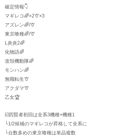
確定情報👇
マギレコ🌈×2🦒×3
アズレン🌈/🦒
東京喰種🌈/🦒
L炎炎2🌈
化物語🌈
攻殻機動隊🌈
モンハン🌈
無職転生🦒
アクダマ🦒
乙女🏆
☑️四賢者初回は全系3機種+機種1
└1/2候補のマギレコが昇格して全系に
└台数多めの東京喰種は単品複数