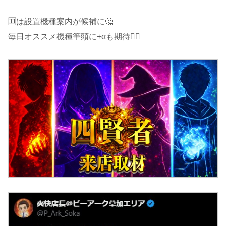
🈁は設置機種案内が候補に🤔
毎日オススメ機種筆頭に+αも期待🙋‍♂️