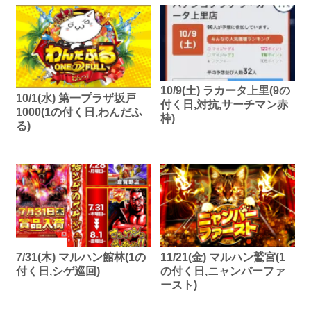
10/9(土) ラカータ上里(9の
10/1(水) 第一プラザ坂戸
付く日,対抗,サーチマン赤
1000(1の付く日,わんだふ
枠)
る)
7/31(木) マルハン館林(1の
11/21(金) マルハン鷲宮(1
付く日,シゲ巡回)
の付く日,ニャンバーファ
ースト)