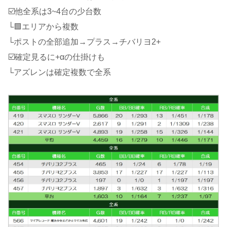
☑️他全系は3~4台の少台数
└🟩エリアから複数
└ポストの全部追加→プラス→チバリヨ2+
☑️確定見るに+αの仕掛けも
└アズレンは確定複数で全系