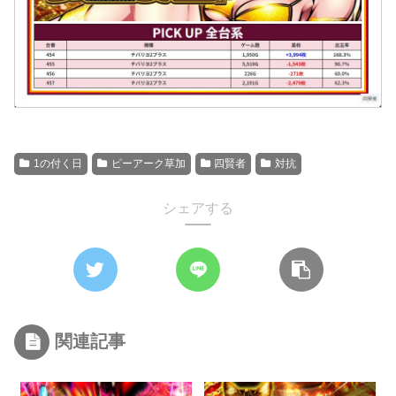
1の付く日
ピーアーク草加
四賢者
対抗
シェアする
関連記事