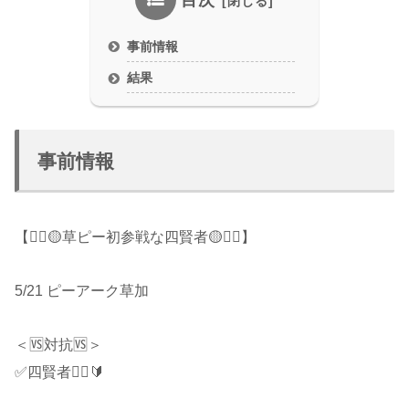
目次
事前情報
結果
事前情報
【🧙‍♂️🟡草ピー初参戦な四賢者🟡🧙‍♂️】
5/21 ピーアーク草加
＜🆚対抗🆚＞
✅四賢者🧙‍♂️🔰