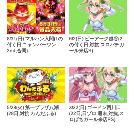
8/31(日) マルハン入間(1の
6/2(日) ピーアーク越谷(2
付く日,ニャンバーワン
の付く日,対抗,スロパチガ
2nd,合同)
ール来店S)
5/28(火) 第一プラザ八潮
3/22(日) ゴードン西川口
(28日,対抗,わんだふる)
(22日,日ゾロ,週末,対抗,ス
ロぱちガール来店PS)