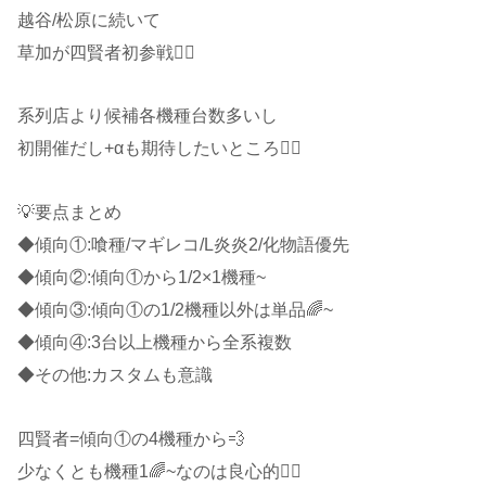
越谷/松原に続いて
草加が四賢者初参戦🧙‍♂️
系列店より候補各機種台数多いし
初開催だし+αも期待したいところ🙆‍♂️
💡要点まとめ
◆傾向①:喰種/マギレコ/L炎炎2/化物語優先
◆傾向②:傾向①から1/2×1機種~
◆傾向③:傾向①の1/2機種以外は単品🌈~
◆傾向④:3台以上機種から全系複数
◆その他:カスタムも意識
四賢者=傾向①の4機種から💨
少なくとも機種1🌈~なのは良心的🙆‍♂️