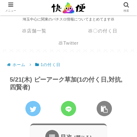
メニュー
検索
埼玉中心に関東のパチスロ情報についてまとめてます💩
💩店舗一覧
💩〇の付く日
💩Twitter
ホーム
1の付く日
5/21(木) ピーアーク草加(1の付く日,対抗,
四賢者)