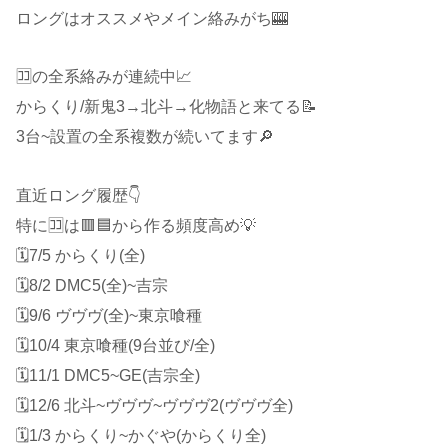
ロングはオススメやメイン絡みがち🎰
🈁の全系絡みが連続中📈
からくり/新鬼3→北斗→化物語と来てる📝
3台~設置の全系複数が続いてます🔎
直近ロング履歴👇
特に🈁は🟥🟦から作る頻度高め💡
🗓7/5 からくり(全)
🗓8/2 DMC5(全)~吉宗
🗓9/6 ヴヴヴ(全)~東京喰種
🗓10/4 東京喰種(9台並び/全)
🗓11/1 DMC5~GE(吉宗全)
🗓12/6 北斗~ヴヴヴ~ヴヴヴ2(ヴヴヴ全)
🗓1/3 からくり~かぐや(からくり全)