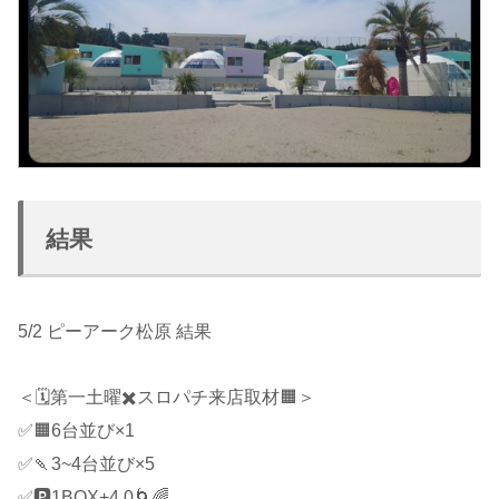
結果
5/2 ピーアーク松原 結果
＜🗓第一土曜✖スロパチ来店取材🟧＞
✅🟧6台並び×1
✅🍡3~4台並び×5
✅🅿️1BOX+4.0🌀🌈