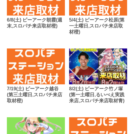
6/8(土) ピーアーク朝霞(週
5/4(土) ピーアーク松原(第
末,スロパチ来店取材橙)
一土曜日,スロパチ来店取
材橙)
7/19(土) ピーアーク越谷
8/2(土) ピーアーク竹ノ塚
(第三土曜日,スロパチ来店
(第一土曜日,るいべえ実践
取材橙)
来店,スロパチ来店取材青)