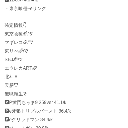
・東京喰種~eリング
確定情報👇
東京喰種🌈/🦒
マギレコ🌈/🦒
東リべ🌈/🦒
SBJ🌈/🦒
エウレカART🌈
北斗🦒
天膳🦒
無職転生🦒
🅿️P黄門ちゃま9 259ver 41.1/k
🅿️e牙狼トリプルバースト 36.4/k
🅿️eグリッドマン 34.4/k