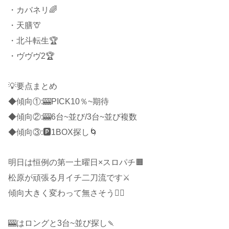
・カバネリ🌈
・天膳🦒
・北斗転生🏆
・ヴヴヴ2🏆
💡要点まとめ
◆傾向①:🎰PICK10％~期待
◆傾向②:🎰6台~並び/3台~並び複数
◆傾向③:🅿️1BOX探し🌀
明日は恒例の第一土曜日×スロパチ🟧
松原が頑張る月イチ二刀流です⚔
傾向大きく変わって無さそう🙋‍♂️
🎰はロングと3台~並び探し🍡