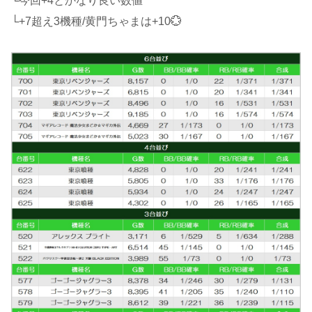
└今回+4とかなり良い数値
└+7超え3機種/黄門ちゃまは+10💮