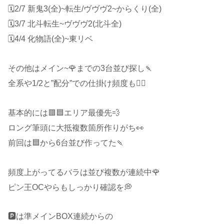
🗓2/7 新鬼3(全)~転生/ヴヴヴ2~からくり(全)
🗓3/7 北斗転生~ヴヴヴ2(北斗全)
🗓4/4 化物語(全)~東リベ
その他はメイン~🌹までの3台並び探し🍡
全系や1/2と”配分”での仕掛け頻度も🙆‍♂️
基本的には🟥🟦エリア最優先💨
ロング筆頭に大抵複数箇所作りがち👀
前回は🟦から6台並び作ってた🍡
頻度上がってるバラは並び複数が連続中🌹
ピン王OCやらもしっかり確認を💭
🅿️は準メインBOX連続からの