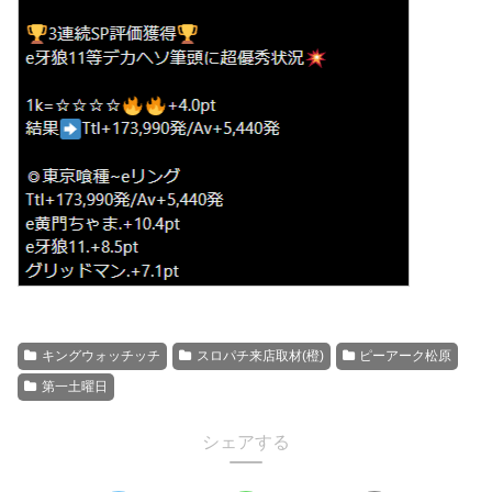
キングウォッチッチ
スロパチ来店取材(橙)
ピーアーク松原
第一土曜日
シェアする