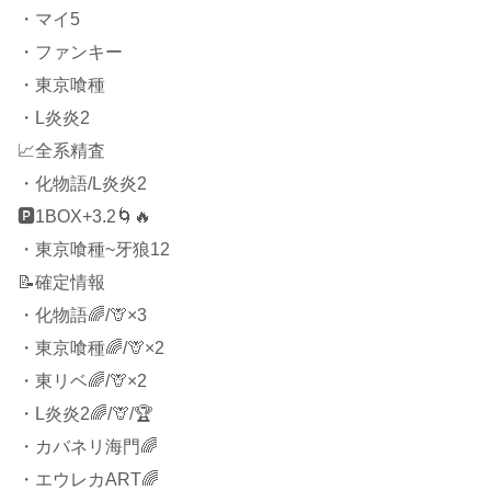
・マイ5
・ファンキー
・東京喰種
・L炎炎2
📈全系精査
・化物語/L炎炎2
🅿️1BOX+3.2🌀🔥
・東京喰種~牙狼12
📝確定情報
・化物語🌈/🦒×3
・東京喰種🌈/🦒×2
・東リベ🌈/🦒×2
・L炎炎2🌈/🦒/🏆
・カバネリ海門🌈
・エウレカART🌈