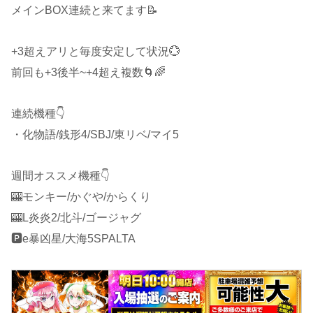
メインBOX連続と来てます📝
+3超えアリと毎度安定して状況💮
前回も+3後半~+4超え複数🌀🌈
連続機種👇
・化物語/銭形4/SBJ/東リベ/マイ5
週間オススメ機種👇
🎰モンキー/かぐや/からくり
🎰L炎炎2/北斗/ゴージャグ
🅿e暴凶星/大海5SPALTA