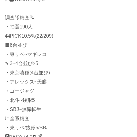
調査隊精査📝
・抽選190人
🎰PICK10.5%(22/209)
🟧6台並び
・東リベ~マギレコ
🍡3~4台並び×5
・東京喰種(4台並び)
・アレックス~天膳
・ゴージャグ
・北斗~銭形5
・SBJ~無職転生
📈全系精査
・東リベ/銭形5/SBJ
🅿️1BOX+4.0🌀🌈