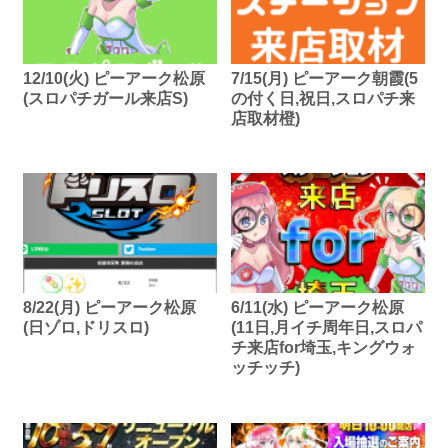
12/10(火) ピーアーク松原
7/15(月) ピーアーク朝霞(5
(スロパチガール来店S)
の付く日,祝日,スロパチ来
店取材橙)
8/22(月) ピーアーク松原
6/11(水) ピーアーク松原
(日ゾロ,ドリスロ)
(11日,月イチ周年日,スロパ
チ来店for埼玉,キングウォ
ッチッチ)