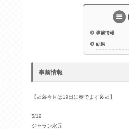
事前情報
結果
事前情報
【📈🎤今月は19日に奏でます🎤📈】
5/19
ジャラン水元