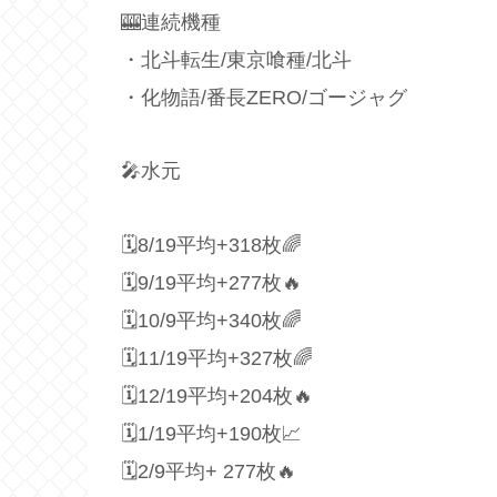
🎰連続機種
・北斗転生/東京喰種/北斗
・化物語/番長ZERO/ゴージャグ
🎤水元
🗓️8/19平均+318枚🌈
🗓️9/19平均+277枚🔥
🗓️10/9平均+340枚🌈
🗓️11/19平均+327枚🌈
🗓️12/19平均+204枚🔥
🗓️1/19平均+190枚📈
🗓️2/9平均+ 277枚🔥