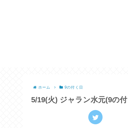
ホーム
9の付く日
5/19(火) ジャラン水元(9の付く