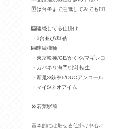
🈁は台番まで意識してみても🙋‍♂️
🎰連続してる仕掛け
・2台並び/単品
🎰連続機種
・東京喰種/GE/かぐや/マギレコ
・カバネリ海門/北斗転生
・新鬼3/鉄拳6/DUOアンコール
・マイ5/ネオアイム
🎤若葉駅前
基本的には魅せる仕掛け中心📈