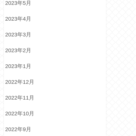
2023年5月
2023年4月
2023年3月
2023年2月
2023年1月
2022年12月
2022年11月
2022年10月
2022年9月