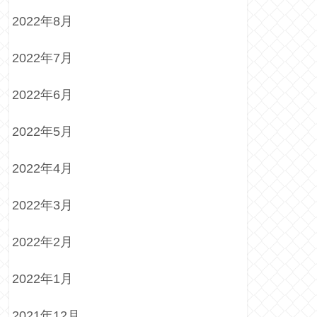
2022年8月
2022年7月
2022年6月
2022年5月
2022年4月
2022年3月
2022年2月
2022年1月
2021年12月