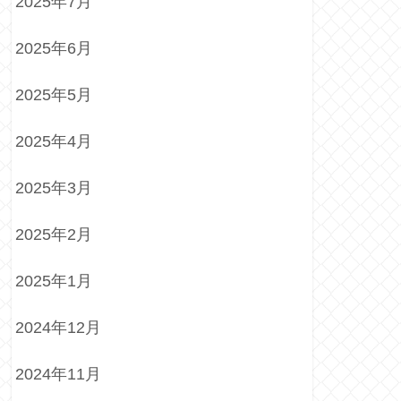
2025年7月
2025年6月
2025年5月
2025年4月
2025年3月
2025年2月
2025年1月
2024年12月
2024年11月