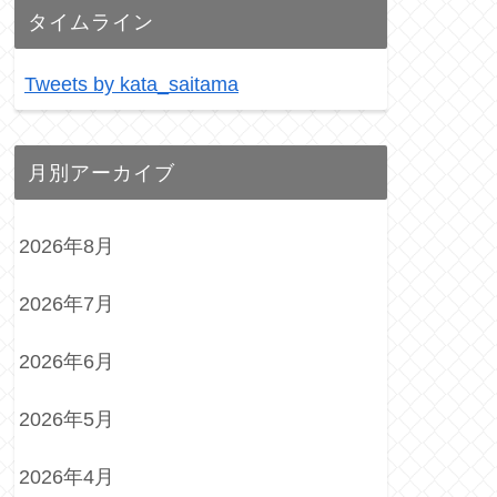
タイムライン
Tweets by kata_saitama
月別アーカイブ
2026年8月
2026年7月
2026年6月
2026年5月
2026年4月