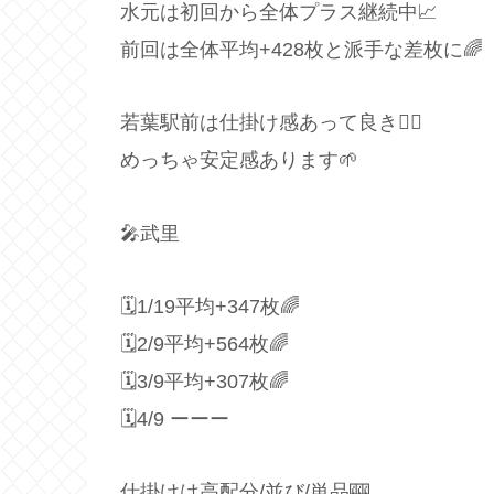
水元は初回から全体プラス継続中📈
前回は全体平均+428枚と派手な差枚に🌈
若葉駅前は仕掛け感あって良き🙆‍♂️
めっちゃ安定感あります🌱
🎤武里
🗓️1/19平均+347枚🌈
🗓️2/9平均+564枚🌈
🗓️3/9平均+307枚🌈
🗓️4/9 ーーー
仕掛けは高配分/並び/単品🎰