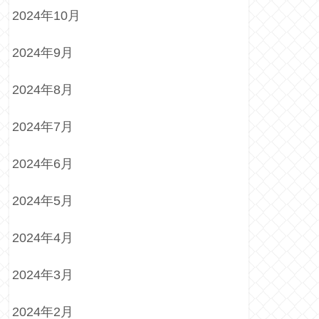
2024年10月
2024年9月
2024年8月
2024年7月
2024年6月
2024年5月
2024年4月
2024年3月
2024年2月