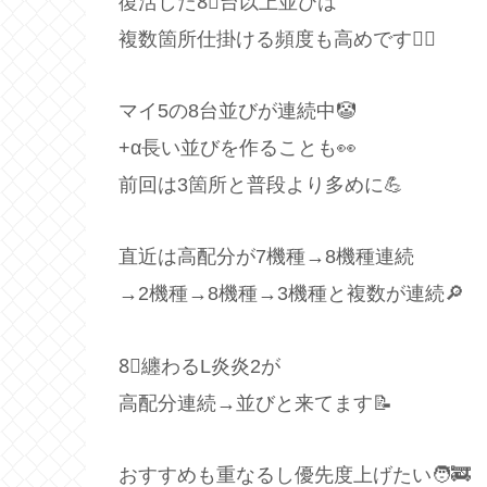
復活した8⃣台以上並びは
複数箇所仕掛ける頻度も高めです🙋‍♂️
マイ5の8台並びが連続中🤡
+α長い並びを作ることも👀
前回は3箇所と普段より多めに💪
直近は高配分が7機種→8機種連続
→2機種→8機種→3機種と複数が連続🔎
8⃣纏わるL炎炎2が
高配分連続→並びと来てます📝
おすすめも重なるし優先度上げたい🧑‍🚒