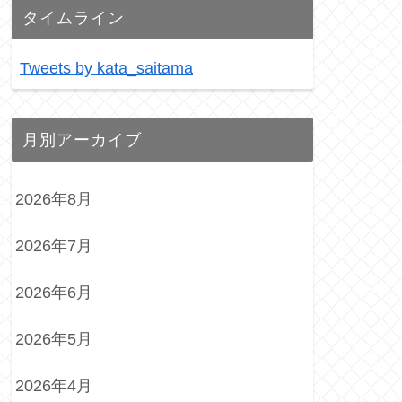
タイムライン
Tweets by kata_saitama
月別アーカイブ
2026年8月
2026年7月
2026年6月
2026年5月
2026年4月