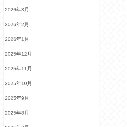
2026年3月
2026年2月
2026年1月
2025年12月
2025年11月
2025年10月
2025年9月
2025年8月