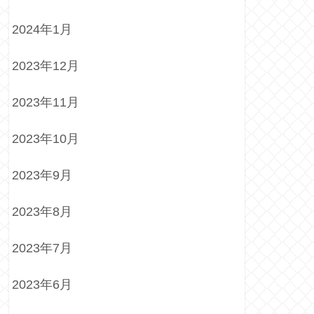
2024年1月
2023年12月
2023年11月
2023年10月
2023年9月
2023年8月
2023年7月
2023年6月