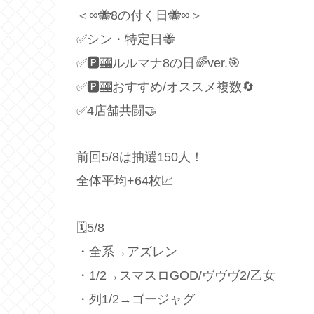
＜∞🐝8の付く日🐝∞＞
✅シン・特定日🐝
✅🅿️🎰ルルマナ8の日🌈ver.🎯
✅🅿️🎰おすすめ/オススメ複数🔄
✅4店舗共闘🤝
前回5/8は抽選150人！
全体平均+64枚📈
🗓5/8
・全系→アズレン
・1/2→スマスロGOD/ヴヴヴ2/乙女
・列1/2→ゴージャグ