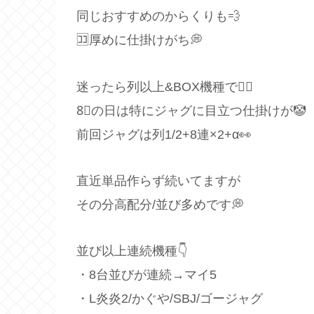
同じおすすめのからくりも💨
🈁厚めに仕掛けがち💭
迷ったら列以上&BOX機種で🙆‍♂️
8⃣の日は特にジャグに目立つ仕掛けが🤡
前回ジャグは列1/2+8連×2+α👀
直近単品作らず続いてますが
その分高配分/並び多めです💭
並び以上連続機種👇
・8台並びが連続→マイ5
・L炎炎2/かぐや/SBJ/ゴージャグ