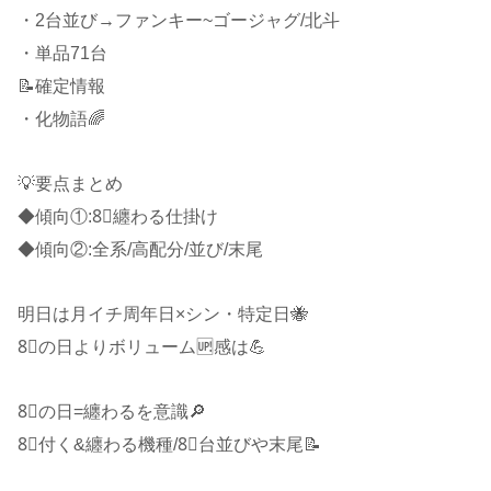
・2台並び→ファンキー~ゴージャグ/北斗
・単品71台
📝確定情報
・化物語🌈
💡要点まとめ
◆傾向①:8⃣纏わる仕掛け
◆傾向②:全系/高配分/並び/末尾
明日は月イチ周年日×シン・特定日🐝
8⃣の日よりボリューム🆙感は💪
8⃣の日=纏わるを意識🔎
8⃣付く&纏わる機種/8⃣台並びや末尾📝