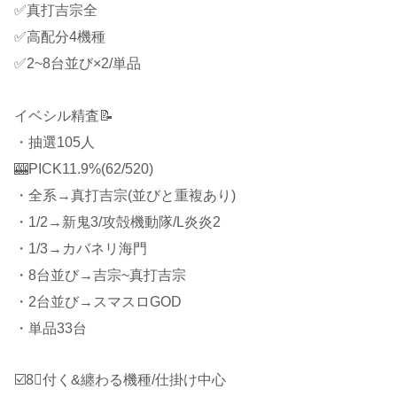
✅真打吉宗全
✅高配分4機種
✅2~8台並び×2/単品
イベシル精査📝
・抽選105人
🎰PICK11.9%(62/520)
・全系→真打吉宗(並びと重複あり)
・1/2→新鬼3/攻殻機動隊/L炎炎2
・1/3→カバネリ海門
・8台並び→吉宗~真打吉宗
・2台並び→スマスロGOD
・単品33台
☑️8⃣付く&纏わる機種/仕掛け中心