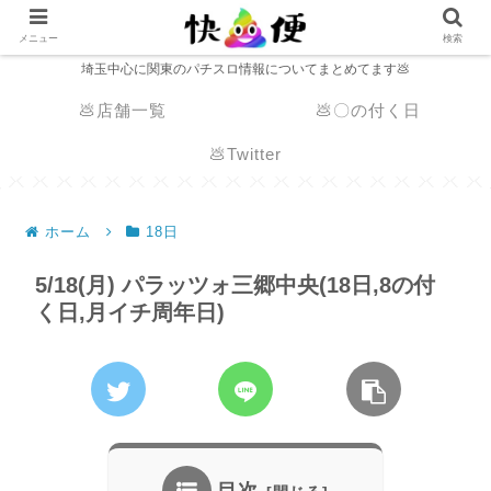
メニュー
検索
埼玉中心に関東のパチスロ情報についてまとめてます💩
💩店舗一覧
💩〇の付く日
💩Twitter
ホーム
18日
5/18(月) パラッツォ三郷中央(18日,8の付
く日,月イチ周年日)