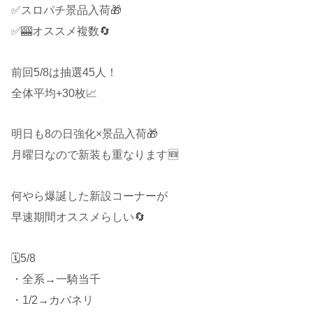
✅スロパチ景品入荷🎁
✅🎰オススメ複数🔄
前回5/8は抽選45人！
全体平均+30枚📈
明日も8の日強化×景品入荷🎁
月曜日なので新装も重なります🆕
何やら爆誕した新設コーナーが
早速期間オススメらしい🔄
🗓5/8
・全系→一騎当千
・1/2→カバネリ