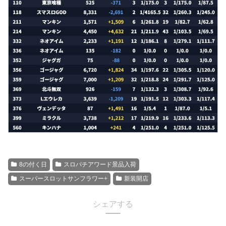
8の付く日
スロパチアワード景品入荷
スーパースロットサンフラワー+
新装開店
シェアする