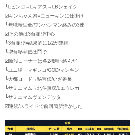
└Lビンゴ→Lギアス→LBシェイク
☑️ギンちゃん🎂=ニューギンに仕掛け
└無職転生全/ワンパンマン絡みの3連
☑️その他は3台並び中心
└3台並び=結果的に1/2が連続
└増台秘宝伝は🈁で
☑️新設コーナーは各2機種~絡んだ
└ユニ場→マギレコ/GOD/マンキン
└大都ロード→秘宝伝/いざ番長
└サミニマム→北斗無双/Lエウレカ
└サミニマムヴェンデッタ
☑️連続/スライドで前回箇所活かした