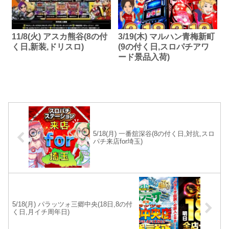
11/8(火) アスカ熊谷(8の付
3/19(木) マルハン青梅新町
く日,新装,ドリスロ)
(9の付く日,スロパチアワ
ード景品入荷)
5/18(月) 一番舘深谷(8の付く日,対抗,スロ
パチ来店for埼玉)
5/18(月) パラッツォ三郷中央(18日,8の付
く日,月イチ周年日)