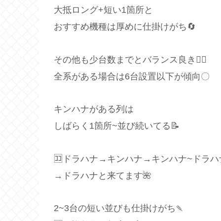
大抵ロング+短い1箇所と
おすすめ機種は厚めに仕掛けがち🔄
その他も少台数までとバランス良き🙆‍♂️
全系がある場合は6台設置以下が傾向〇
キンハナがある列は
しばらく1箇所~並び続いてる📝
🈁ドラハナ→キンハナ→キンハナ~ドラハ
→ドラハナと来てます🌺
2~3台の短い並びも仕掛けがち🍡