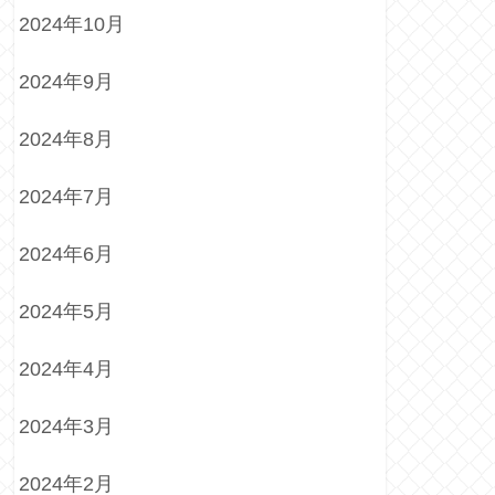
2024年10月
2024年9月
2024年8月
2024年7月
2024年6月
2024年5月
2024年4月
2024年3月
2024年2月