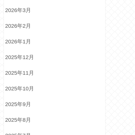
2026年3月
2026年2月
2026年1月
2025年12月
2025年11月
2025年10月
2025年9月
2025年8月