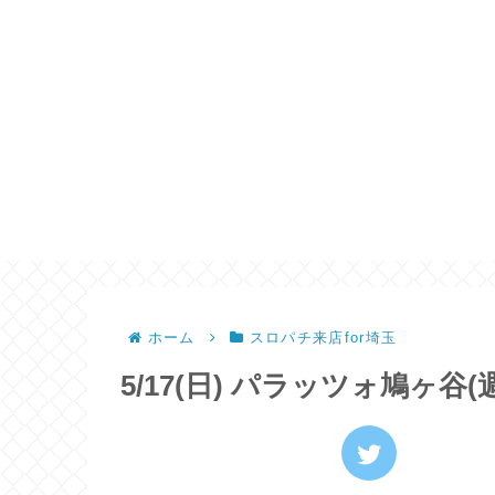
ホーム
スロパチ来店for埼玉
5/17(日) パラッツォ鳩ヶ谷(