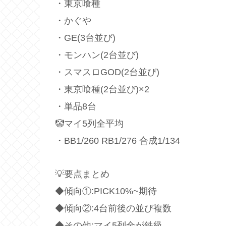
・東京喰種
・かぐや
・GE(3台並び)
・モンハン(2台並び)
・スマスロGOD(2台並び)
・東京喰種(2台並び)×2
・単品8台
🤡マイ5列全平均
・BB1/260 RB1/276 合成1/134
💡要点まとめ
◆傾向①:PICK10%~期待
◆傾向②:4台前後の並び複数
◆その他:マイ5列全が鉄級