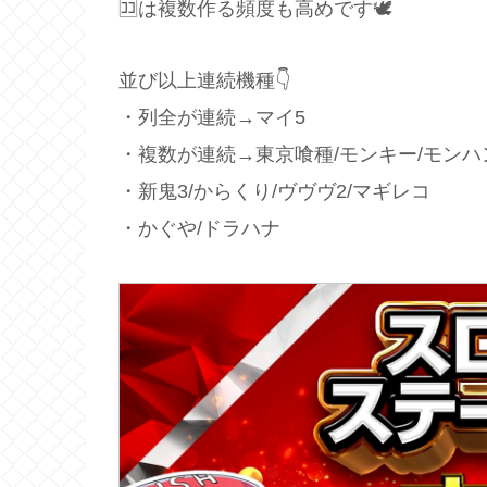
🈁は複数作る頻度も高めです🕊
並び以上連続機種👇
・列全が連続→マイ5
・複数が連続→東京喰種/モンキー/モンハ
・新鬼3/からくり/ヴヴヴ2/マギレコ
・かぐや/ドラハナ