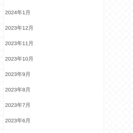
2024年1月
2023年12月
2023年11月
2023年10月
2023年9月
2023年8月
2023年7月
2023年6月