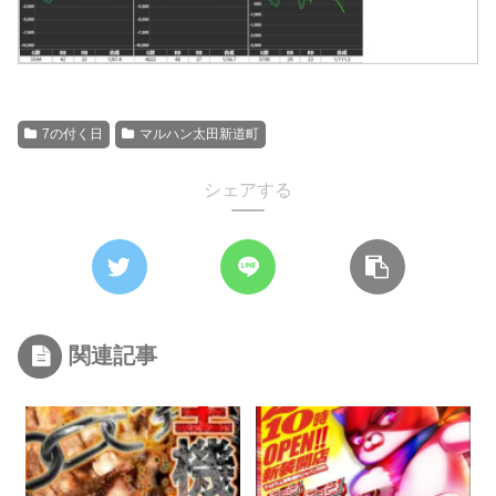
7の付く日
マルハン太田新道町
シェアする
関連記事