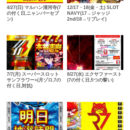
4/27(日) マルハン清河寺(7
12/17・18(金・土) SLOT
の付く日,ニャンバーセブ
NAVY(17→ジャッジ
ン)
2nd/18→リプレイ)
7/7(月) スーパースロット
8/27(水) エクサファースト
サンフラワー+(月ゾロ,7の
(7の付く日,5つの誓い)
付く日,対抗)