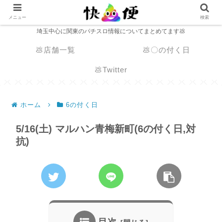
メニュー
検索
埼玉中心に関東のパチスロ情報についてまとめてます💩
💩店舗一覧
💩〇の付く日
💩Twitter
ホーム
6の付く日
5/16(土) マルハン青梅新町(6の付く日,対
抗)