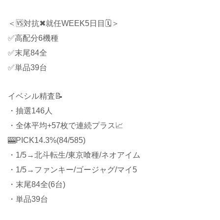
＜🆚対抗✖就任WEEK5日目🗓＞
✅高配分6機種
✅末尾84全
✅単品39台
イベシル精査📝
・抽選146人
・全体平均+57枚で連続プラス📈
🎰PICK14.3%(84/585)
・1/5→北斗転生/東京喰種/ネオアイム
・1/5→ファンキー/ゴージャグ/マイ5
・末尾84全(6台)
・単品39台