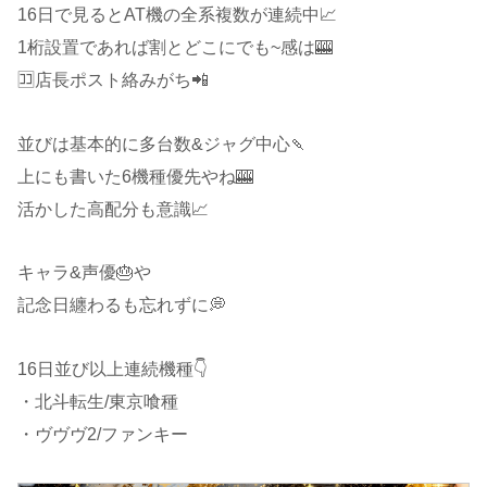
16日で見るとAT機の全系複数が連続中📈
1桁設置であれば割とどこにでも~感は🎰
🈁店長ポスト絡みがち📲
並びは基本的に多台数&ジャグ中心🍡
上にも書いた6機種優先やね🎰
活かした高配分も意識📈
キャラ&声優🎂や
記念日纏わるも忘れずに💭
16日並び以上連続機種👇
・北斗転生/東京喰種
・ヴヴヴ2/ファンキー