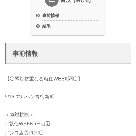
目次
事前情報
結果
事前情報
【⚪️🆚対抗重なる就任WEEK🆚⚪️】
5/16 マルハン青梅新町
＜🆚対抗🆚＞
✅就任WEEK5日目🗓
✅シロ店長POP⚪️