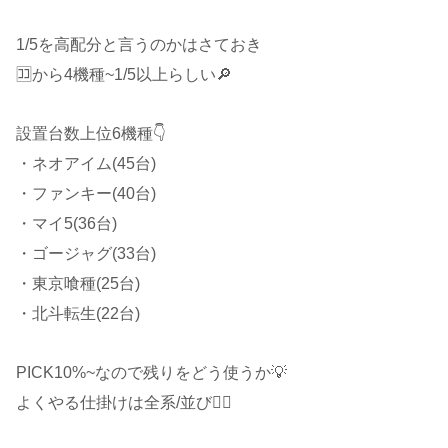
1/5を高配分と言うのかはさておき
🈁から4機種~1/5以上らしい🔎
設置台数上位6機種👇
・ネオアイム(45台)
・ファンキー(40台)
・マイ5(36台)
・ゴージャグ(33台)
・東京喰種(25台)
・北斗転生(22台)
PICK10%~なので残りをどう使うか💡
よくやる仕掛けは全系/並び🙋‍♂️