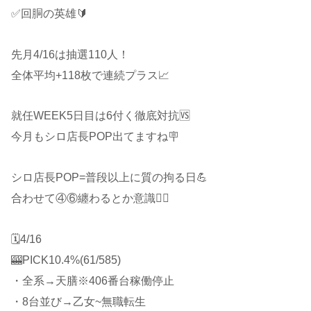
✅回胴の英雄🔰
先月4/16は抽選110人！
全体平均+118枚で連続プラス📈
就任WEEK5日目は6付く徹底対抗🆚
今月もシロ店長POP出てますね🪧
シロ店長POP=普段以上に質の拘る日💪
合わせて④⑥纏わるとか意識🙋‍♂️
🗓4/16
🎰PICK10.4%(61/585)
・全系→天膳※406番台稼働停止
・8台並び→乙女~無職転生