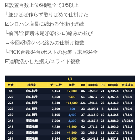
☑️設置台数上位6機種全て1/5以上
└並びほぼ作らず散りばめて仕掛けた
☑️シロハシ店長に纏わる仕掛け連続
└前回/全箇所末尾④⑥(シロ)絡みの並び
→今回/⑧④(ハシ)絡みの仕掛け複数
└PICK台数84台/ポストのお箸→末尾84全
☑️連戦活かした据え/スライド複数