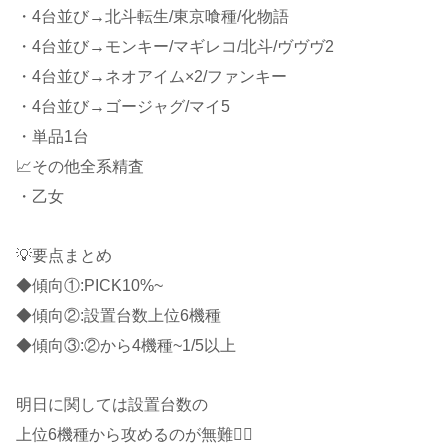
・4台並び→北斗転生/東京喰種/化物語
・4台並び→モンキー/マギレコ/北斗/ヴヴヴ2
・4台並び→ネオアイム×2/ファンキー
・4台並び→ゴージャグ/マイ5
・単品1台
📈その他全系精査
・乙女
💡要点まとめ
◆傾向①:PICK10%~
◆傾向②:設置台数上位6機種
◆傾向③:②から4機種~1/5以上
明日に関しては設置台数の
上位6機種から攻めるのが無難🙋‍♂️