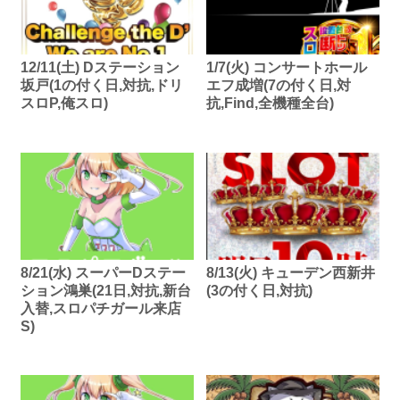
12/11(土) Dステーション
1/7(火) コンサートホール
坂戸(1の付く日,対抗,ドリ
エフ成増(7の付く日,対
スロP,俺スロ)
抗,Find,全機種全台)
8/21(水) スーパーDステー
8/13(火) キューデン西新井
ション鴻巣(21日,対抗,新台
(3の付く日,対抗)
入替,スロパチガール来店
S)