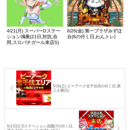
4/21(月) スーパーDステー
6/26(金) 第一プラザみずほ
ション鴻巣(21日,対抗,合
台(6の付く日,わんトレ)
同,スロパチガール来店S)
5/16(土) ピーアーク北千住(6の付く日,第
三土曜日)
5/17(日) Dステーション花園(7の付く日,