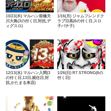
10/23(木) マルハン前橋天
1/16(月) ジャムフレンドク
川大島(3の付く日,対抗,デ
ラブ日高(6の付く日,スロ
ィグスロ)
子パチ子)
12/13(水) マルハン入間(3
1/26(日) R7 STRONG(6の
の付く日,13日,就任日,対
付く日)
抗,かたまる来店)