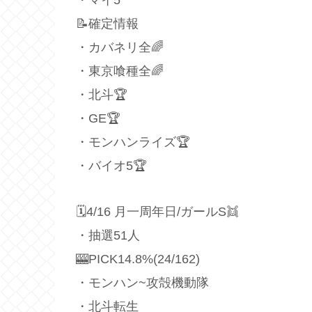
・マイ5
📝確定情報
・カバネリ全🌈
・東京喰種全🌈
・北斗🏆
・GE🏆
・モンハンライズ🏆
・バイオ5🏆
🗓4/16 月一周年日/ガールS👯
・抽選51人
🎰PICK14.8%(24/162)
・モンハン~攻殻機動隊
・北斗転生