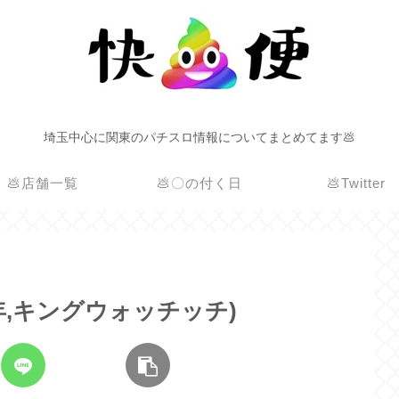
埼玉中心に関東のパチスロ情報についてまとめてます💩
💩店舗一覧
💩〇の付く日
💩Twitter
周年,キングウォッチッチ)