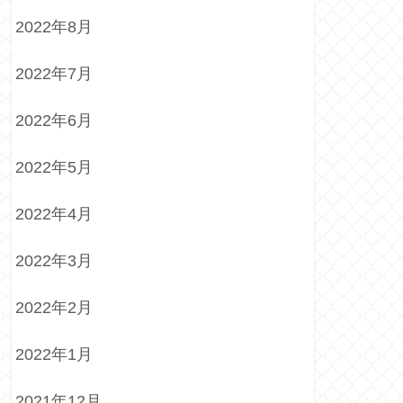
2022年8月
2022年7月
2022年6月
2022年5月
2022年4月
2022年3月
2022年2月
2022年1月
2021年12月