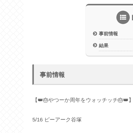
事前情報
結果
事前情報
【👑🎂やつーか周年をウォッチッチ🎂👑
5/16 ピーアーク谷塚