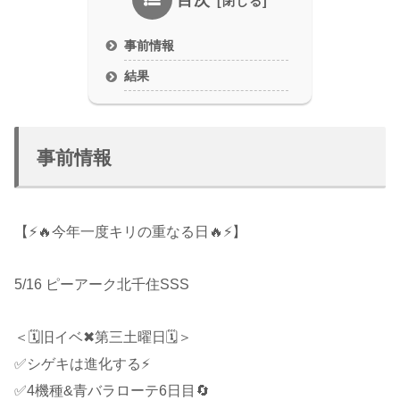
目次
事前情報
結果
事前情報
【⚡🔥今年一度キリの重なる日🔥⚡】
5/16 ピーアーク北千住SSS
＜🗓旧イベ✖第三土曜日🗓️＞
✅シゲキは進化する⚡
✅4機種&青バラローテ6日目🔄