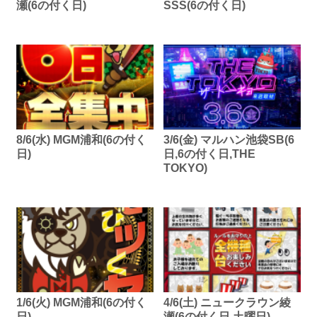
瀬(6の付く日)
SSS(6の付く日)
8/6(水) MGM浦和(6の付く
3/6(金) マルハン池袋SB(6
日)
日,6の付く日,THE
TOKYO)
1/6(火) MGM浦和(6の付く
4/6(土) ニュークラウン綾
日)
瀬(6の付く日,土曜日)