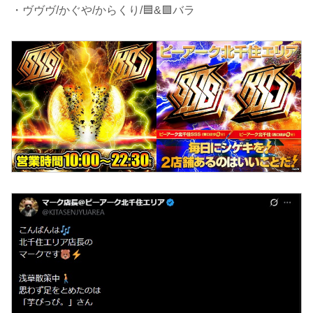
・ヴヴヴ/かぐや/からくり/🟦&🟪バラ