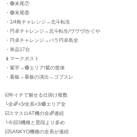
・🟢末尾⑦
・🔵末尾⑧
・1/4角チャレンジ→北斗転生
・円卓チャレンジ→北斗転生/ヴヴヴ/かぐや
・円卓チャレンジ→バラ円卓島全
・単品17台
📱マークポスト
・紫芋→🟣エリア/紫の筐体
・看板→看板の演出→ゴブスレ
☑️年イチで魅せる仕掛け複数
└全🌈×3/全系×3/🟣エリア全
☑️スマスロAT機の全🌈連続
└今回3機種と普段より多め
☑️SANKYO機種の全系が連続