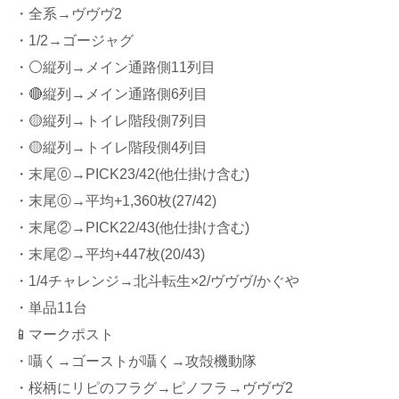
・全系→ヴヴヴ2
・1/2→ゴージャグ
・⚪️縦列→メイン通路側11列目
・🔴縦列→メイン通路側6列目
・🟡縦列→トイレ階段側7列目
・🟡縦列→トイレ階段側4列目
・末尾⓪→PICK23/42(他仕掛け含む)
・末尾⓪→平均+1,360枚(27/42)
・末尾②→PICK22/43(他仕掛け含む)
・末尾②→平均+447枚(20/43)
・1/4チャレンジ→北斗転生×2/ヴヴヴ/かぐや
・単品11台
📱マークポスト
・囁く→ゴーストが囁く→攻殻機動隊
・桜柄にリピのフラグ→ピノフラ→ヴヴヴ2