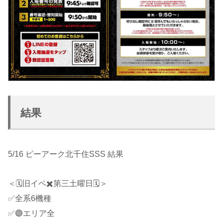
結果
5/16 ピーアーク北千住SSS 結果
＜🗓旧イベ✖️第三土曜日🗓＞
✅全系6機種
✅🟣エリア全