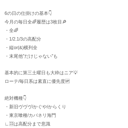
6の日の仕掛けの基本👇
今月の毎日全🌈履歴は3枚目🔎
・全🌈
・1/2.1/3の高配分
・縦or(&)横列全
・末尾他”だけじゃない”も
基本的に第三土曜日も大枠はニア💡
ローテ/毎日系は素直に優先度🆙
絶対機種👇
・新旧ヴヴヴ/かぐや/からくり
・東京喰種/カバネリ海門
∟🈁は高配分まで意識