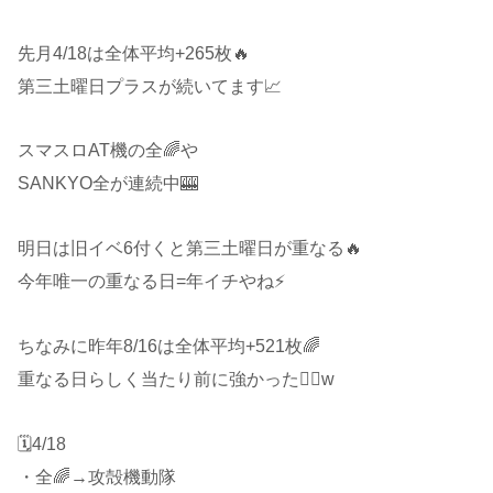
先月4/18は全体平均+265枚🔥
第三土曜日プラスが続いてます📈
スマスロAT機の全🌈や
SANKYO全が連続中🎰
明日は旧イベ6付くと第三土曜日が重なる🔥
今年唯一の重なる日=年イチやね⚡
ちなみに昨年8/16は全体平均+521枚🌈
重なる日らしく当たり前に強かった🙆‍♂️w
🗓4/18
・全🌈→攻殻機動隊