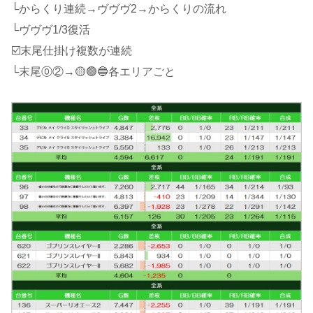
└からくり連続→ヴヴヴ2→からくりの流れ
└ヴヴヴ1/3復活
☑️末尾仕掛け複数が連続
└末尾⓪②→🟡🟢🔵各エリアごと