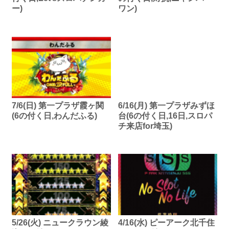
ー)
ワン)
7/6(日) 第一プラザ霞ヶ関
6/16(月) 第一プラザみずほ
(6の付く日,わんだふる)
台(6の付く日,16日,スロパ
チ来店for埼玉)
5/26(火) ニュークラウン綾
4/16(水) ピーアーク北千住