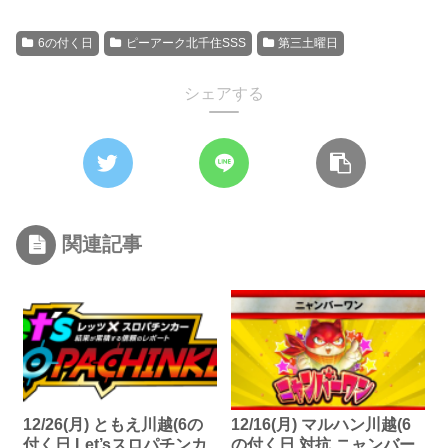
6の付く日
ピーアーク北千住SSS
第三土曜日
シェアする
関連記事
12/26(月) ともえ川越(6の
12/16(月) マルハン川越(6
付く日,Let’sスロパチンカ
の付く日,対抗,ニャンバー