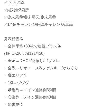
✅ヴヴヴ1/3
✅縦列全2箇所
✅🟡末尾⓪/🟢末尾⑦/🔵末尾⑧
✅1/4角チャレンジ/円卓チャレンジ/単品
発表精査📝
・全体平均+30枚で連続プラス📝
🎰PICK26.8%(121/450)
・全🌈→DMC5/防振り/ゴブスレ
・全系→リオエース2/ファンキー/からくり
・🟣エリア全
・1/3→ヴヴヴ
・🔴縦列→メイン通路側3列目
・⚪️縦列→メイン通路側4列目
・🟡末尾⓪