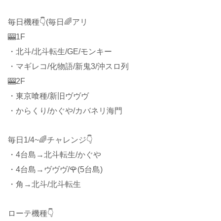
毎日機種👇(毎日🌈アリ
🎰1F
・北斗/北斗転生/GE/モンキー
・マギレコ/化物語/新鬼3/沖スロ列
🎰2F
・東京喰種/新旧ヴヴヴ
・からくり/かぐや/カバネリ海門
毎日1/4~🌈チャレンジ👇
・4台島→北斗転生/かぐや
・4台島→ヴヴヴ/🌹(5台島)
・角→北斗/北斗転生
ローテ機種👇