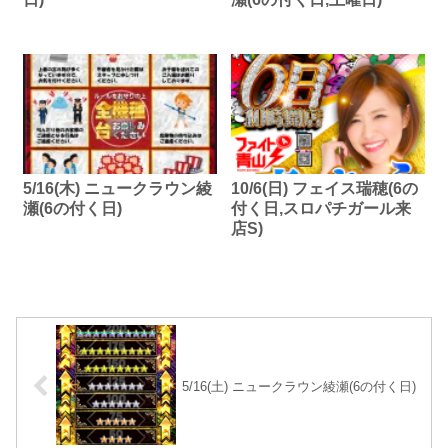
5/16(木) ニュークラウン綾
10/6(日) フェイス瑞穂(6の
瀬(6の付く日)
付く日,スロパチガール来
店S)
5/16(土) ニュークラウン綾瀬(6の付く日)