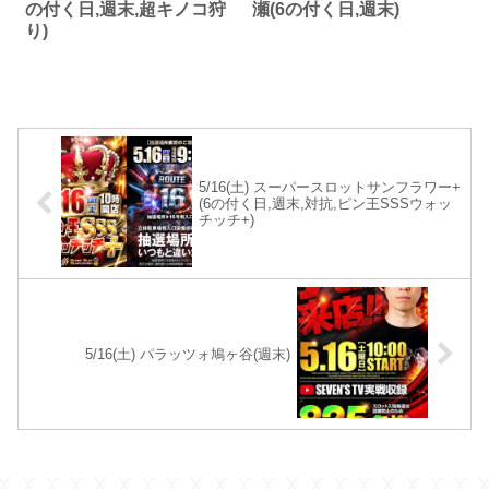
の付く日,週末,超キノコ狩
瀬(6の付く日,週末)
り)
5/16(土) スーパースロットサンフラワー+
(6の付く日,週末,対抗,ピン王SSSウォッ
チッチ+)
5/16(土) パラッツォ鳩ヶ谷(週末)