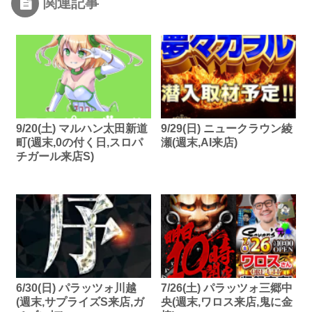
関連記事
9/20(土) マルハン太田新道
9/29(日) ニュークラウン綾
町(週末,0の付く日,スロパ
瀬(週末,AI来店)
チガール来店S)
6/30(日) パラッツォ川越
7/26(土) パラッツォ三郷中
(週末,サプライズS来店,ガ
央(週末,ワロス来店,鬼に金