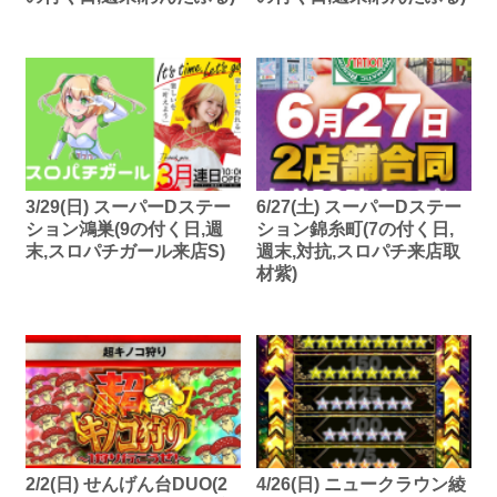
3/29(日) スーパーDステー
6/27(土) スーパーDステー
ション鴻巣(9の付く日,週
ション錦糸町(7の付く日,
末,スロパチガール来店S)
週末,対抗,スロパチ来店取
材紫)
2/2(日) せんげん台DUO(2
4/26(日) ニュークラウン綾