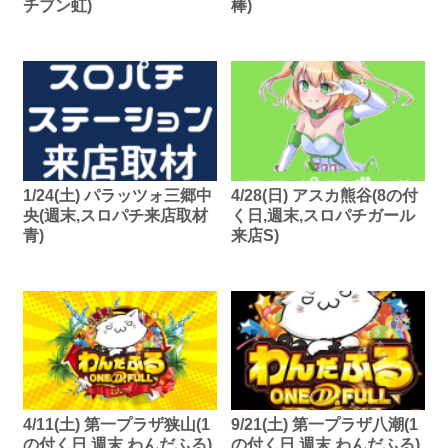
チブン虹)
棒)
1/24(土) パラッツォ三郷中
4/28(日) アスカ熊谷(8の付
央(週末,スロパチ来店取材
く日,週末,スロパチガール
青)
来店S)
4/11(土) 第一プラザ狭山(1
9/21(土) 第一プラザ八潮(1
の付く日,週末,わんだふる)
の付く日,週末,わんだふる)