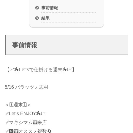
事前情報
結果
事前情報
【📈🏇Let’sで仕掛ける週末🏇📈】
5/16 パラッツォ志村
＜🗓週末🗓＞
✅Let’s ENJOY🏇📈
✅マキシマム🎰来店
✅🅿️🎰オススメ複数🔄