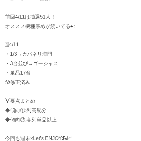
前回4/11は抽選51人！
オススメ機種厚めが続いてる👀
🗓4/11
・1/3→カバネリ海門
・3台並び→ゴージャス
・単品17台
🎲修正済み
💡要点まとめ
◆傾向①:列高配分
◆傾向②:各列単品以上
今回も週末×Let’s ENJOY🏇📈