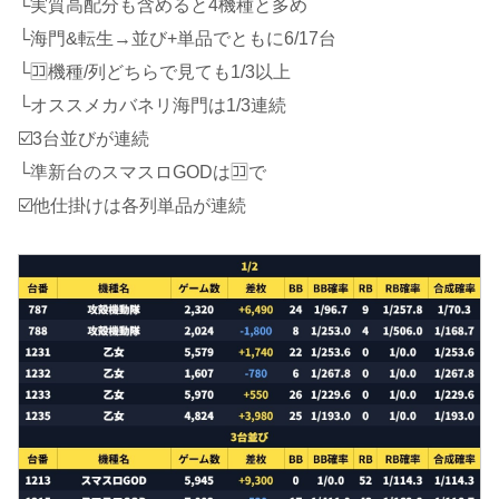
└実質高配分も含めると4機種と多め
└海門&転生→並び+単品でともに6/17台
└🈁機種/列どちらで見ても1/3以上
└オススメカバネリ海門は1/3連続
☑️3台並びが連続
└準新台のスマスロGODは🈁で
☑️他仕掛けは各列単品が連続