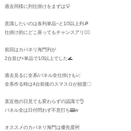
過去同様に列仕掛けをまずは💡
意識したいのは各列単品~と1/3以上列🔎
仕掛け的にどこ座ってもチャンスアリ🙆‍♂️
前回はカバネリ海門列が
2台並び+単品で1/3以上でした🌊
過去見るに全系/パネル全仕掛けも📈
全系作る時は4台前後のスマスロが頻度〇
直近他の日見ても変わらずの認識で👌
パネル全は日付問わず不意打ち🎰w
オススメのカバネリ海門は優先度🆙