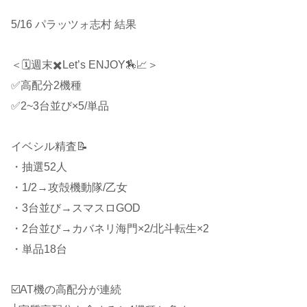
5/16 パラッツォ志村 結果
＜🗓週末✖Let’s ENJOY🏇📈＞
✅高配分2機種
✅2~3台並び×5/単品
イベシル精査📝
・抽選52人
・1/2→攻殻機動隊/乙女
・3台並び→スマスロGOD
・2台並び→カバネリ海門×2/北斗転生×2
・単品18台
☑️AT機の高配分が連続