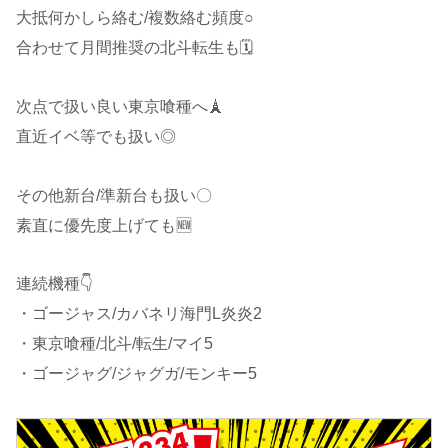
大抵何かしら絡む/複数絡む頻度○
合わせて月間推奨の北斗転生も🗓
次点で扱い良い東京喰種へ🗼
直近イベ等でも扱い◎
その他新台/準新台も扱い〇
素直に優先度上げても🆕
連続機種👇
・ゴージャス/カバネリ海門L炎炎2
・東京喰種/北斗/転生/マイ5
・ゴージャグ/ジャグガ/モンキー5