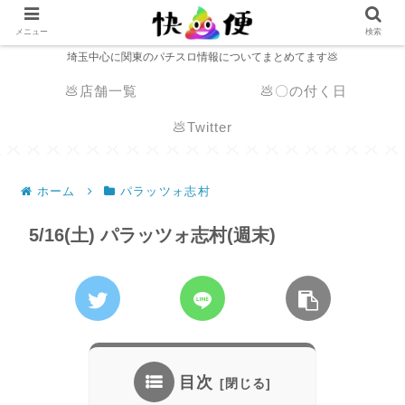
メニュー
検索
埼玉中心に関東のパチスロ情報についてまとめてます💩
💩店舗一覧
💩〇の付く日
💩Twitter
ホーム
パラッツォ志村
5/16(土) パラッツォ志村(週末)
目次